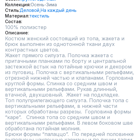
Коллекция
Осень-Зима
Стиль
Деловой,
На каждый день
Материал
текстиль
Состав
100% полиэстер
Описание
Костюм женский состоящий из топа, жакета и 
брюк выполнен из однотонной ткани двух 
контрастных цветов. 

Жакет прямого силуэта. Полочка жакета с 
притачными планками по борту и центральной 
застежкой встык на потайные крючки и декором 
из пуговиц. Полочка с вертикальными рельефами, 
отрезной нижней частью и клапанами. Горловина 
круглой формы. Спинка со средним швом и 
вертикальными рельефами. Рукав длинный, 
втачной, двухшовный.  Жакет на подкладке.

Топ полуприлегающего силуэта. Полочка топа с 
вертикальными рельефами, в нижней части 
которых обработаны разрезы.  Горловина формы  
“каре”.   Спинка топа со средним швом и 
вертикальными рельефами. В левом боковом шве 
обработана потайная молния.

Брюки формы “палаццо”.  По передней половинке 
выполнены наклонные карманы и по линии талии 