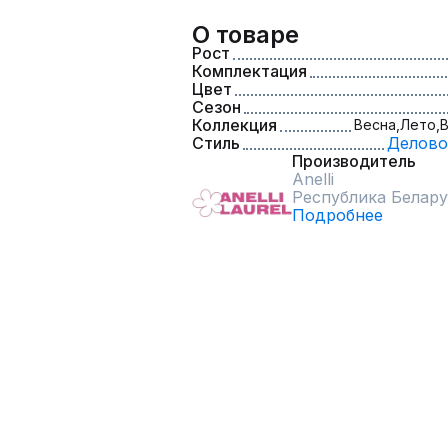
О товаре
Рост
Комплектация
Цвет
Сезон
Коллекция
Весна,
Лето,
В
Стиль
Делово
Производитель
Anelli
Республика Белару
Подробнее