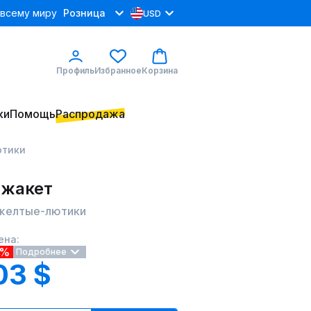
 всему миру
Розница
USD
Профиль
Избранное
Корзина
ки
Помощь
Распродажа
ютики
 жакет
6 желтые-лютики
ена:
4%
Подробнее
03 $