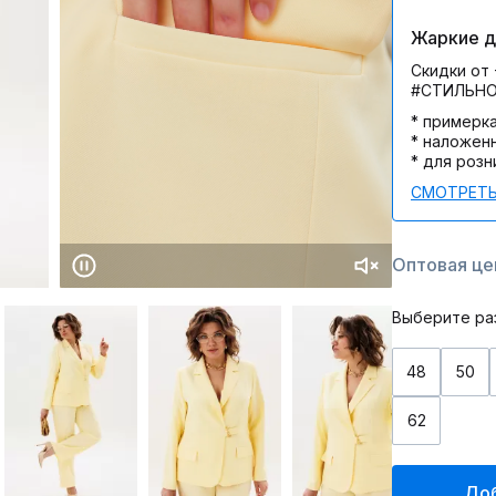
Жаркие дн
Скидки от 
#СТИЛЬН
* примерк
* наложен
* для розн
СМОТРЕТЬ
Оптовая цен
Выберите ра
48
50
62
Доб