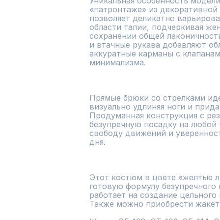
Уникальная особенность модели
«патронтаже» из декоративной 
позволяет деликатно варьироват
области талии, подчеркивая же
сохранении общей лаконичности 
и втачные рукава добавляют обл
аккуратные карманы с клапанам
минимализма.

Прямые брюки со стрелками иде
визуально удлиняя ноги и прида
Продуманная конструкция с рез
безупречную посадку на любой т
свободу движений и уверенность
дня.

Этот костюм в цвете «желтые л
готовую формулу безупречного в
работает на создание цельного 
Также можно приобрести жакет о