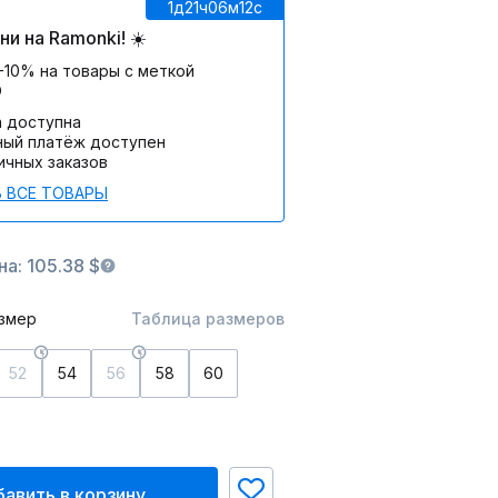
1д
21ч
06м
12c
и на Ramonki! ☀️
-10% на товары с меткой
О
а доступна
ный платёж доступен
ичных заказов
 ВСЕ ТОВАРЫ
а: 105.38 $
змер
Таблица размеров
52
54
56
58
60
авить в корзину