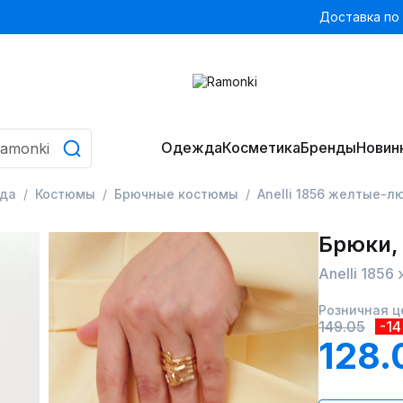
Доставка по
Одежда
Косметика
Бренды
Новин
да
Костюмы
Брючные костюмы
Anelli 1856 желтые-л
Брюки,
Anelli 185
Розничная ц
149.05
-1
128.