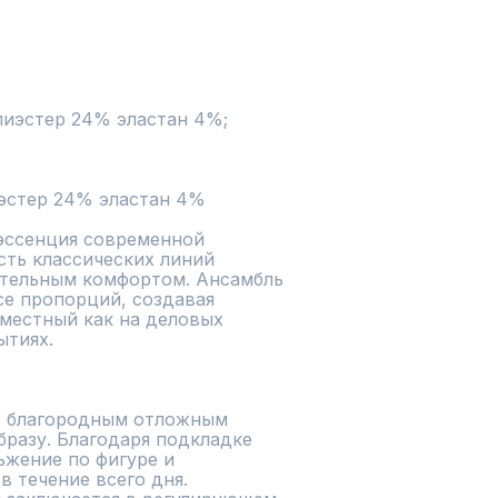
лиэстер 24% эластан 4%;

иэстер 24% эластан 4%
эссенция современной 
сть классических линий 
тельным комфортом. Ансамбль 
е пропорций, создавая 
местный как на деловых 
тиях.

с благородным отложным 
разу. Благодаря подкладке 
жение по фигуре и 
 течение всего дня. 