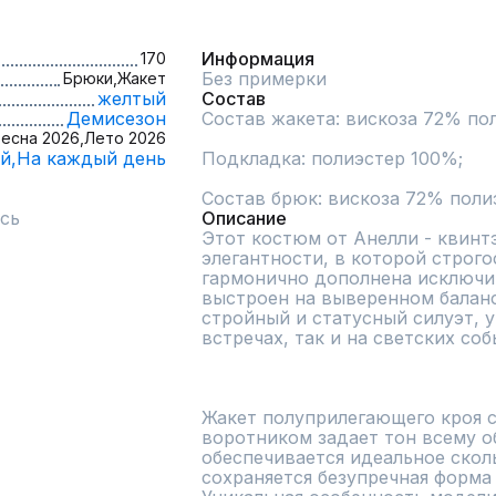
Информация
170
Без примерки
Брюки,
Жакет
желтый
Состав
Демисезон
Состав жакета: вискоза 72% по
есна 2026,
Лето 2026
й,
На каждый день
Подкладка: полиэстер 100%;

Состав брюк: вискоза 72% пол
сь
Описание
Этот костюм от Анелли - квинт
элегантности, в которой строго
гармонично дополнена исключи
выстроен на выверенном баланс
стройный и статусный силуэт, у
встречах, так и на светских собы
Жакет полуприлегающего кроя 
воротником задает тон всему об
обеспечивается идеальное сколь
сохраняется безупречная форма в