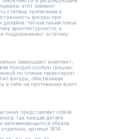
 заключается в регулирующем 
пряжки: этот элемент 
ь степень прилегания в 
нственность фигуры при 
дизайна. Четкая линия плеча 
ику архитектурности, а 
и поддерживают эстетику 
ально завершают комплект, 
вая походке особую грацию. 
инкой по спинке гарантирует 
ип фигуры, обеспечивая 
 в себе на протяжении всего 
ютики» представляет собой 
куса, где каждая деталь 
и запоминающегося образа. 
тдельно, артикул 1814.
