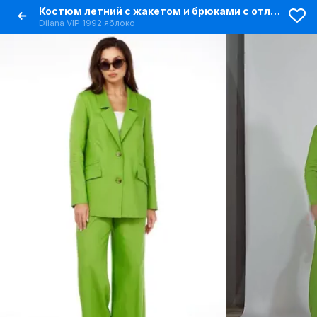
Костюм летний с жакетом и брюками с отложным воротником
Dilana VIP 1992 яблоко