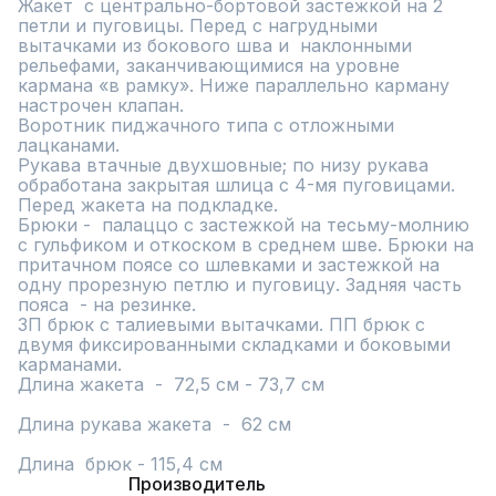
Жакет  с центрально-бортовой застежкой на 2 
петли и пуговицы. Перед с нагрудными 
вытачками из бокового шва и  наклонными 
рельефами, заканчивающимися на уровне 
кармана «в рамку». Ниже параллельно карману 
настрочен клапан.

Воротник пиджачного типа с отложными 
лацканами.

Рукава втачные двухшовные; по низу рукава 
обработана закрытая шлица с 4-мя пуговицами. 
Перед жакета на подкладке.

Брюки -  палаццо с застежкой на тесьму-молнию 
с гульфиком и откоском в среднем шве. Брюки на 
притачном поясе со шлевками и застежкой на 
одну прорезную петлю и пуговицу. Задняя часть 
пояса  - на резинке.

ЗП брюк с талиевыми вытачками. ПП брюк с 
двумя фиксированными складками и боковыми 
карманами. 

Длина жакета  -  72,5 см - 73,7 см

Длина рукава жакета  -  62 см

Длина  брюк - 115,4 см
Производитель