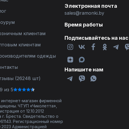
Электронная почта
лог
sales@ramonki.by
оурум
Время работы
озничным клиентам
Подписывайтесь на нас
птовым клиентам
роизводителям одежды
онтакты
Напишите нам
тзывы (26248 шт)
9 из 5
 - интернет-магазин фирменной
щищены. ЧТУП «Чиколетта»,
страция от 12.10.2012
 г. Бреста. Свидетельство о
61143. Регистрационный номер
9.2023 Администрацией