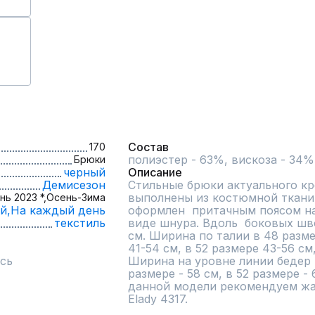
Состав
170
полиэстер - 63%, вискоза - 34%
Брюки
черный
Описание
Демисезон
Стильные брюки актуального кро
выполнены из костюмной ткани 
нь 2023 *,
Осень-Зима
й,
На каждый день
оформлен  притачным поясом на 
текстиль
виде шнура. Вдоль  боковых шво
см. Ширина по талии в 48 размер
41-54 см, в 52 размере 43-56 см,
сь
Ширина на уровне линии бедер в 
размере - 58 см, в 52 размере - 6
данной модели рекомендуем жак
Elady 4317.