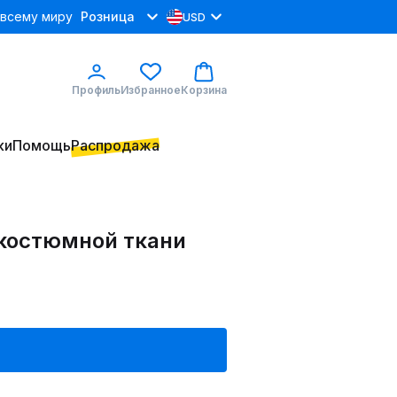
 всему миру
Розница
USD
Профиль
Избранное
Корзина
ки
Помощь
Распродажа
 костюмной ткани