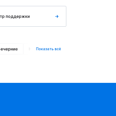
тр поддержки
Вечерние
Классические
Спортивные
Офис
Показать всё