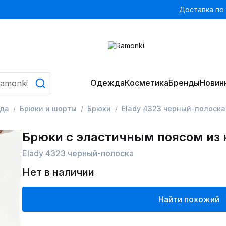
Доставка по
Одежда
Косметика
Бренды
Новин
да
Брюки и шорты
Брюки
Elady 4323 черный-полоска
Брюки с эластичным поясом из
Elady 4323 черный-полоска
Нет в наличии
Найти похожий