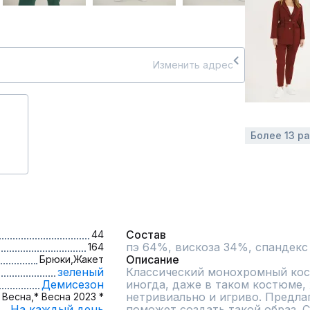
Изменить адрес
Более 13 р
Состав
44
пэ 64%, вискоза 34%, спандекс
164
Описание
Брюки,
Жакет
зеленый
Классический монохромный костю
Демисезон
иногда, даже в таком костюме, 
нетривиально и игриво. Предла
Весна,
* Весна 2023 *
На каждый день
поможет создать такой образ. 