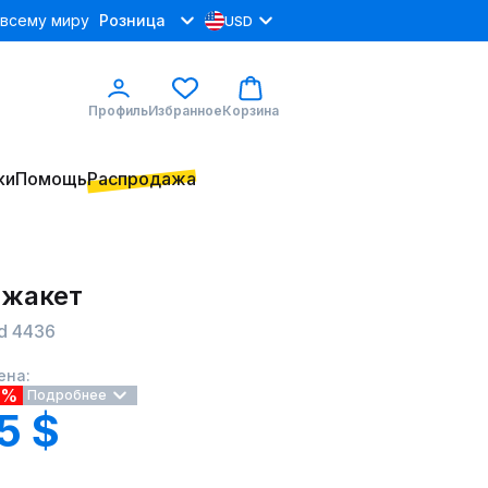
 всему миру
Розница
USD
Профиль
Избранное
Корзина
ки
Помощь
Распродажа
 жакет
d 4436
ена:
8%
Подробнее
5 $