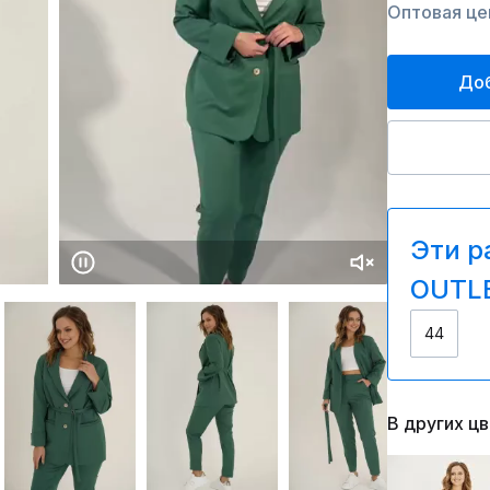
Оптовая цен
Доб
Эти р
OUTLE
44
В других ц