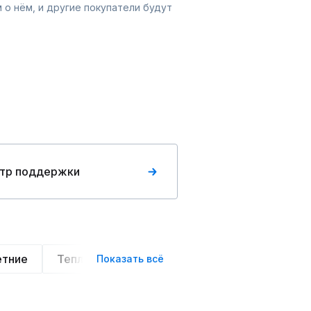
 о нём, и другие покупатели будут
тр поддержки
етние
Теплые
Легкие
Деловой стиль
Показать всё