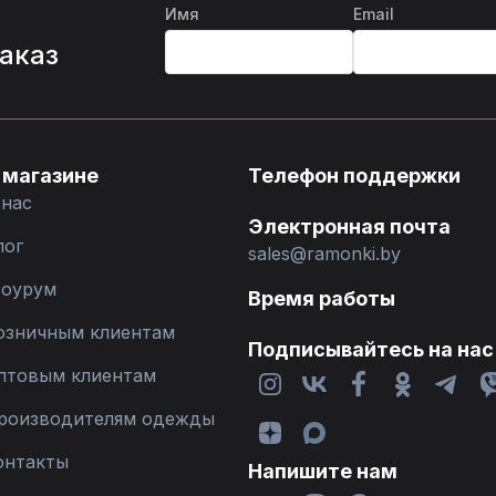
Имя
Email
%
заказ
 магазине
Телефон поддержки
 нас
Электронная почта
лог
sales@ramonki.by
оурум
Время работы
озничным клиентам
Подписывайтесь на нас
птовым клиентам
роизводителям одежды
онтакты
Напишите нам