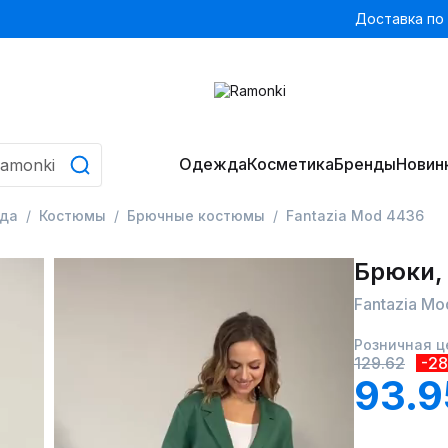
Доставка по
Одежда
Косметика
Бренды
Новин
да
Костюмы
Брючные костюмы
Fantazia Mod 4436
Брюки,
Fantazia Mo
Розничная ц
129.62
-2
93.9