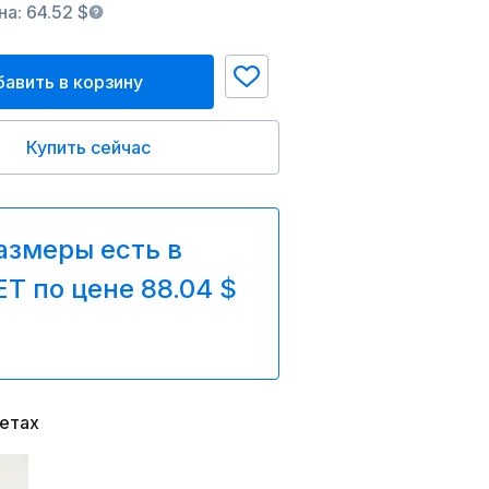
а: 64.52 $
авить в корзину
Купить сейчас
азмеры есть в
T по цене 88.04 $
ветах