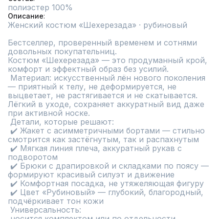
полиэстер 100%
Описание
Женский костюм «Шехерезада» · рубиновый

Бестселлер, проверенный временем и сотнями 
довольных покупательниц.

Костюм «Шехерезада» — это продуманный крой, 
комфорт и эффектный образ без усилий.

 Материал: искусственный лён нового поколения 
— приятный к телу, не деформируется, не 
выцветает, не растягивается и не скатывается. 
Лёгкий в уходе, сохраняет аккуратный вид даже 
при активной носке.

 Детали, которые решают:

 ✔️ Жакет с асимметричными бортами — стильно 
смотрится как застёгнутым, так и распахнутым

 ✔️ Мягкая линия плеча, аккуратный рукав с 
подворотом

 ✔️ Брюки с драпировкой и складками по поясу — 
формируют красивый силуэт и движение

 ✔️ Комфортная посадка, не утяжеляющая фигуру

 ✔️ Цвет «Рубиновый» — глубокий, благородный, 
подчёркивает тон кожи

 Универсальность:

 носится комплектом или по отдельности
