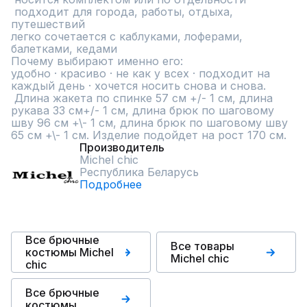
 подходит для города, работы, отдыха, 
путешествий

легко сочетается с каблуками, лоферами, 
балетками, кедами

Почему выбирают именно его:

удобно · красиво · не как у всех · подходит на 
каждый день · хочется носить снова и снова.

 Длина жакета по спинке 57 см +/- 1 см, длина 
рукава 33 см+/- 1 см, длина брюк по шаговому 
шву 96 см +\- 1 см, длина брюк по шаговому шву 
65 см +\- 1 см. Изделие подойдет на рост 170 см.
Производитель
Michel chic
Республика Беларусь
Подробнее
Все брючные
Все товары
костюмы Michel
Michel chic
chic
Все брючные
костюмы