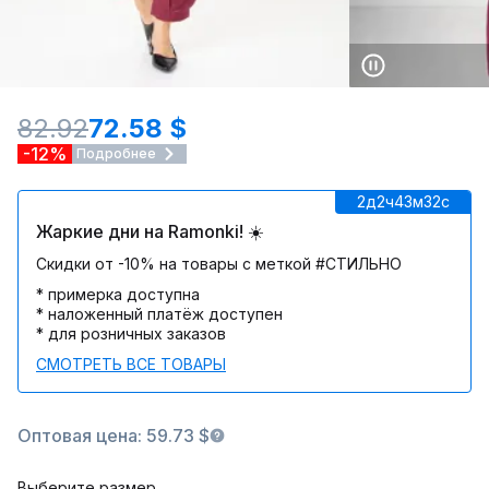
82.92
72.58 $
-12%
Подробнее
2д
2ч
43м
32c
Жаркие дни на Ramonki! ☀️
Скидки от -10% на товары с меткой #СТИЛЬНО
* примерка доступна
* наложенный платёж доступен
* для розничных заказов
СМОТРЕТЬ ВСЕ ТОВАРЫ
Оптовая цена: 59.73 $
Выберите размер