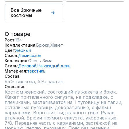
Все брючные
костюмы
О товаре
Рост
164
Комплектация
Брюки,
Жакет
Цвет
черный
Сезон
Демисезон
Коллекция
Осень-Зима
Стиль
Деловой,
На каждый день
Материал
текстиль
Состав
95% вискоза, 5%эластан
Описание
Костюм женский, состоящий из жакета и брюк. 
Жакет приталенного силуэта, на подкладке, с 
плечиками, застегивается на 1 пуговицу на талии, 
остальные пуговицы декоративные, с фальш 
карманами. Воротник пиджачного типа. Рукав 
втачной. Брюки прямого силуэта, укороченные 
7/8. Передняя часть с карманами, застёжкой на 
молнию, петлю, пуговицу. Пояс без резинки.