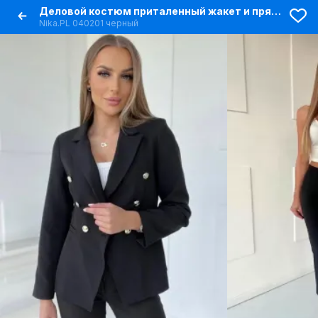
Деловой костюм приталенный жакет и прямые брюки 7/8
Nika.PL 040201 черный