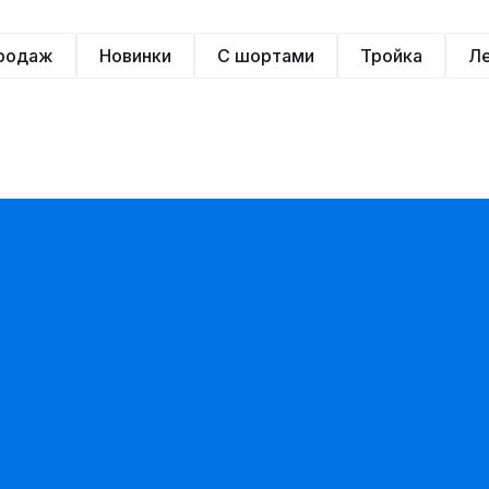
продаж
Новинки
С шортами
Тройка
Л