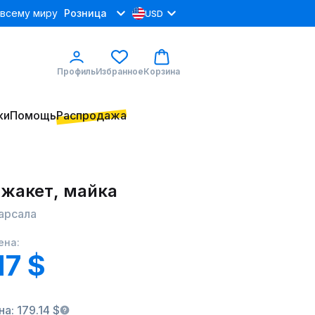
 всему миру
Розница
USD
Профиль
Избранное
Корзина
ки
Помощь
Распродажа
 жакет, майка
марсала
ена:
17 $
а: 179.14 $