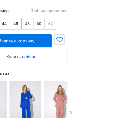
змер
Таблица размеров
44
46
48
50
52
авить в корзину
Купить сейчас
ветах