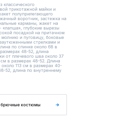
 классического 
вой трикотажной майки и 
жакет полуприлегающего 
жачный воротник, застежка на 
нальные карманы, жакет на 
 «лапша», глубокие вырезы 
сокой посадкой на притачном 
 молнию и пуговицу, боковые 
заутюженными стрелками и 
ина по спинке около 68 в 
размерах 48-52, длина 
ки от плечевого шва около 37 
см в размерах 48-52. Длина 
около 113 см в размерах 40-
48-52, длина по внутреннему 
 брючные костюмы