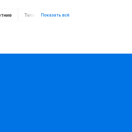
етние
Теплые
Легкие
Деловой стиль
Показать всё