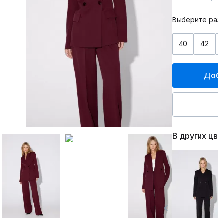
Выберите ра
40
42
Доб
В других ц