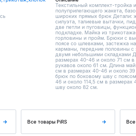
Текстильный комплект-тройка из
полуприлегающего жакета, базо
сь
широких прямых брюк Детали: 
силуэта, талиевые вытачки, пид
две петли и пуговицы, функцио
подкладке. Майка из трикотажа-
горловины и пройм. Брюки с вы
поясе со шлевками, застежка на
карманы, передние половины с 
двумя небольшими складками Дл
размерах 40-46 и около 71 см в 
рукавов около 61 см. Длина май
см в размерах 40-46 и около 39 
брюк по боковому шву с поясом 
46 и около 114,5 см в размерах 
шву около 82 см.
Все товары PiRS
Все