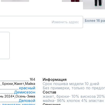
Более 16 р
Изменить адрес
Информация
164
Срок пошива модели 10 дней
Брюки,
Жакет,
Майка
красный
Без примерки, только по предо
Демисезон
Состав
жакет, брюки- 10% вискоза 20%
нь 2024*,
Осень-Зима
Деловой
майка- 96% хлопок 4% эластан
ь,
трикотаж,
хлопок
Описание