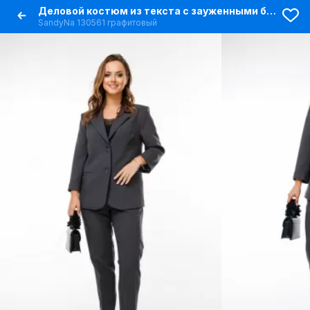
Деловой костюм из текста с зауженными брюками и жакетом
SandyNa 130561 графитовый