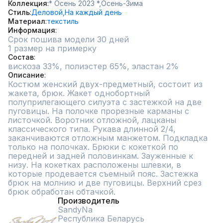
Коллекция
* Осень 2023 *,
Осень-Зима
Стиль
Деловой,
На каждый день
Материал
текстиль
Информация
Срок пошива модели 30 дней
1 размер на примерку
Состав
вискоза 33%, полиэстер 65%, эластан 2%
Описание
Костюм женский двух-предметный, состоит из 
жакета, брюк. Жакет однобортный 
полуприлегающего силуэта с застежкой на две 
пуговицы. На полочке прорезные карманы с 
листочкой. Воротник отложной, лацканы 
классического типа. Рукава длинной 2/4, 
заканчиваются отложным манжетом. Подкладка 
только на полочках. Брюки с кокеткой по 
передней и задней половинкам. Зауженные к 
низу. На кокетках расположены шлевки, в 
которые продевается съемный пояс. Застежка 
брюк на молнию и две пуговицы. Верхний срез 
брюк обработан обтачкой.
Производитель
SandyNa
Республика Беларусь