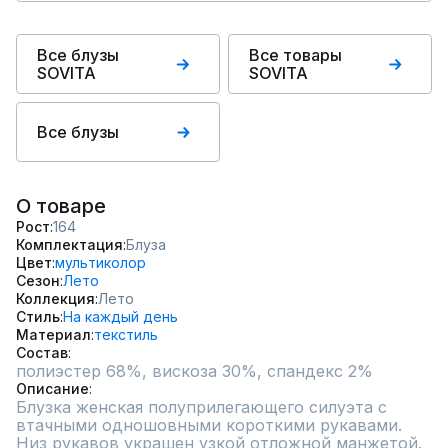
Все блузы
Все товары
SOVITA
SOVITA
Все блузы
О товаре
Рост
164
Комплектация
Блуза
Цвет
мультиколор
Сезон
Лето
Коллекция
Лето
Стиль
На каждый день
Материал
текстиль
Состав
полиэстер 68%, вискоза 30%, спандекс 2%
Описание
Блузка женская полуприлегающего силуэта с 
втачными одношовными короткими рукавами. 
Низ рукавов украшен узкой отложной манжетой. 