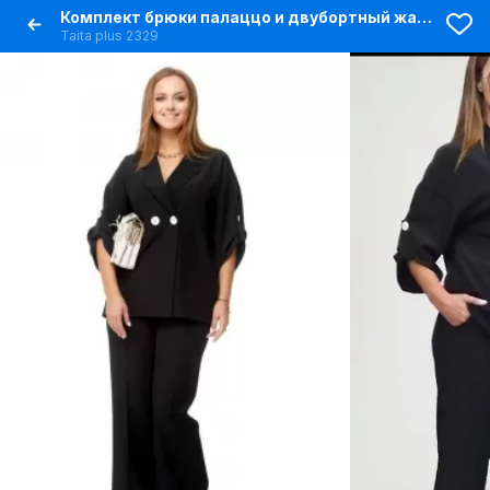
Комплект брюки палаццо и двубортный жакет на каждый день
Taita plus 2329