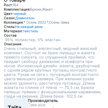
О товаре
Рост
164
Комплектация
Брюки,
Жакет
Цвет
черный
Сезон
Демисезон
Коллекция
* Осень 2023 *,
Осень-Зима
Стиль
На каждый день
Материал
текстиль
Состав
 95% полиэстер, 5% эластан .
Описание
Очень стильный, элегантный, модный женский 
комплект. Состоит их брюк палаццо и жакета 
прямого силуэта, со спущенной проймой, что 
придает свободу движению и комфорта при 
носке. Интересный дизайн  жакета, двубортный  
с одним рядом крупных пуговиц контрастного 
цвета. Рукав на пате с пуговицей контрастного 
цвета меньшего размера. При желании рукав 
можно удлинить, расстегнув пуговицу. Длина 
жакета по спинке от плеча  — 70,5 см. Брюки 
палаццо прямые с функциональными карманами, 
сзади на резинке. Длина брюк -102,5 см
Производитель
Taita plus
Taita