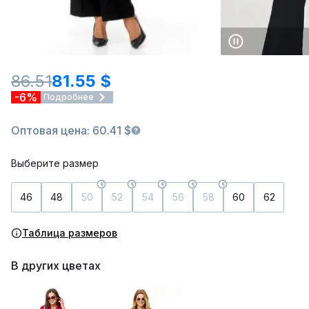
86.51
81.55 $
-6%
Подробнее
Оптовая цена: 60.41 $
Выберите размер
46
48
50
52
54
56
58
60
62
Таблица размеров
В других цветах