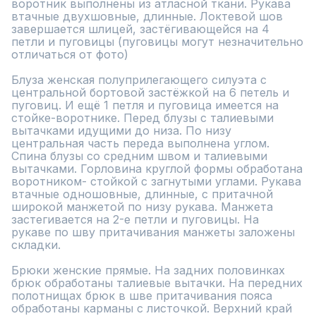
воротник выполнены из атласной ткани. Рукава 
втачные двухшовные, длинные. Локтевой шов 
завершается шлицей, застёгивающейся на 4 
петли и пуговицы (пуговицы могут незначительно 
отличаться от фото) 

Блуза женская полуприлегающего силуэта с 
центральной бортовой застёжкой на 6 петель и 
пуговиц. И ещё 1 петля и пуговица имеется на 
стойке-воротнике. Перед блузы с талиевыми 
вытачками идущими до низа. По низу 
центральная часть переда выполнена углом. 
Спина блузы со средним швом и талиевыми 
вытачками. Горловина круглой формы обработана 
воротником- стойкой с загнутыми углами. Рукава 
втачные одношовные, длинные, с притачной 
широкой манжетой по низу рукава. Манжета 
застегивается на 2-е петли и пуговицы. На   
рукаве по шву притачивания манжеты заложены 
складки.

Брюки женские прямые. На задних половинках 
брюк обработаны талиевые вытачки. На передних 
полотнищах брюк в шве притачивания пояса 
обработаны карманы с листочкой. Верхний край 