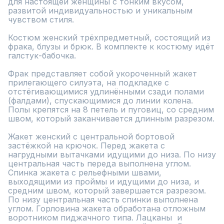
для настоящей женщины с тонким вкусом, 
развитой индивидуальностью и уникальным 
чувством стиля.

Костюм женский трёхпредметный, состоящий из 
фрака, блузы и брюк. В комплекте к костюму идёт 
галстук-бабочка.

Фрак представляет собой укороченный жакет 
прилегающего силуэта, на подкладке с 
отстёгивающимися удлинёнными сзади полами 
(фалдами), спускающимися до линии колена. 
Полы крепятся на 8 петель и пуговиц, со средним 
швом, который заканчивается длинным разрезом.

Жакет женский с центральной бортовой 
застёжкой на крючок. Перед жакета с 
нагрудными вытачками идущими до низа. По низу 
центральная часть переда выполнена углом. 
Спинка жакета с рельефными швами, 
выходящими из проймы и идущими до низа, и 
средним швом, который завершается разрезом. 
По низу центральная часть спинки выполнена 
углом. Горловина жакета обработана отложным 
воротником пиджачного типа. Лацканы  и 