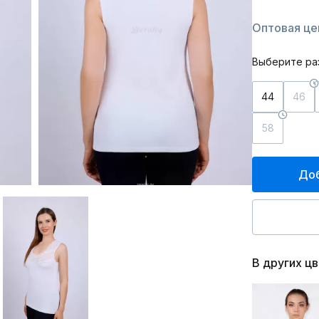
Оптовая цен
Выберите ра
44
46
58
Доб
В других ц