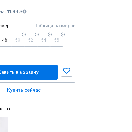
а: 11.83 $
змер
Таблица размеров
48
50
52
54
56
авить в корзину
Купить сейчас
ветах