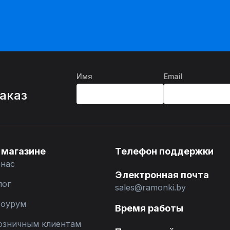
Имя
Email
%
заказ
 магазине
Телефон поддержки
 нас
Электронная почта
лог
sales@ramonki.by
оурум
Время работы
озничным клиентам