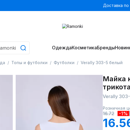
Доставка по
Одежда
Косметика
Бренды
Новин
да
Топы и футболки
Футболки
Verally 303-5 белый
Майка 
трикот
Verally 303
Розничная ц
16.72
-1%
16.5