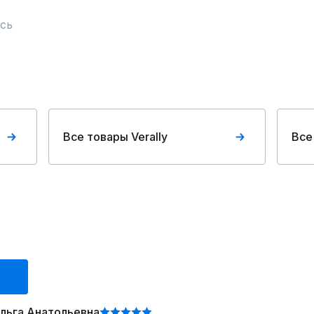
сь
Все товары Verally
Все
льга Анатольевна