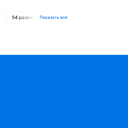
54 размера
Летние
Спортивные
Ове
Показать всё