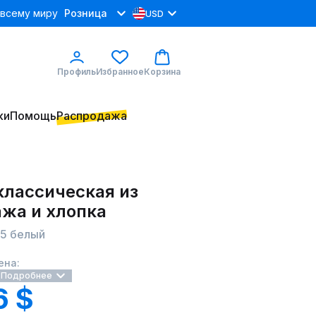
 всему миру
Розница
USD
Профиль
Избранное
Корзина
ки
Помощь
Распродажа
классическая из
ажа и хлопка
-5 белый
ена:
Подробнее
6 $