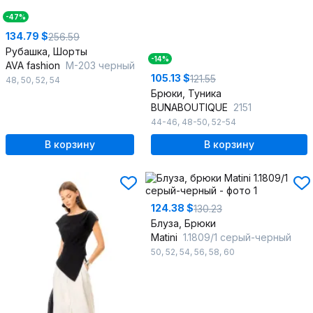
-47%
134.79 $
256.59
Рубашка, Шорты
-14%
AVA fashion
М-203 черный
105.13 $
121.55
48
,
50
,
52
,
54
Брюки, Туника
BUNABOUTIQUE
2151
44-46
,
48-50
,
52-54
В корзину
В корзину
124.38 $
130.23
Блуза, Брюки
Matini
1.1809/1 серый-черный
50
,
52
,
54
,
56
,
58
,
60