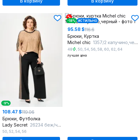
В корзину
В корзину
%
-18%
#СТИЛЬНО
95.58 $
116.6
Брюки, Куртка
Michel chic
1357/2 капучино,черный
48
,
50
,
54
,
56
,
58
,
60
,
62
,
64
лучшая цена
-9%
108.47 $
119.06
Брюки, Футболка
Lady Secret
26234 беж/черный
50
,
52
,
54
,
56