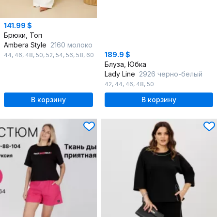
141.99 $
Брюки, Топ
Ambera Style
2160 молоко
189.9 $
44
,
46
,
48
,
50
,
52
,
54
,
56
,
58
,
60
Блуза, Юбка
Lady Line
2926 черно-белый
42
,
44
,
46
,
48
,
50
В корзину
В корзину