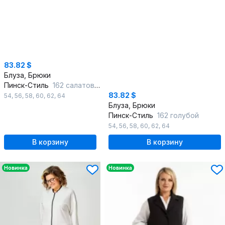
83.82 $
Блуза, Брюки
Пинск-Стиль
162 салатовый
83.82 $
54
,
56
,
58
,
60
,
62
,
64
Блуза, Брюки
Пинск-Стиль
162 голубой
54
,
56
,
58
,
60
,
62
,
64
В корзину
В корзину
Новинка
Новинка