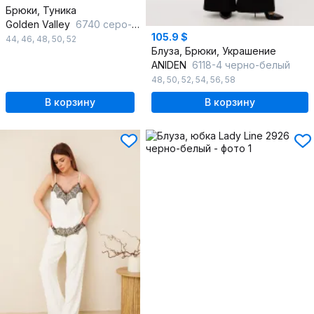
Брюки, Туника
Golden Valley
6740 серо-черный
105.9 $
44
,
46
,
48
,
50
,
52
Блуза, Брюки, Украшение
ANIDEN
6118-4 черно-белый
48
,
50
,
52
,
54
,
56
,
58
В корзину
В корзину