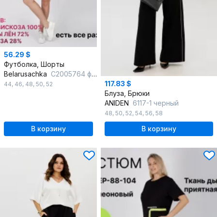
56.29 $
Футболка, Шорты
Belarusachka
С2005764 фуксия_
117.83 $
44
,
46
,
48
,
50
,
52
Блуза, Брюки
ANIDEN
6117-1 черный
48
,
50
,
52
,
54
,
56
,
58
В корзину
В корзину