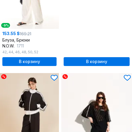
-9%
153.55 $
169.21
Блуза, Брюки
N.O.W.
1711
42
,
44
,
46
,
48
,
50
,
52
В корзину
В корзину
%
%