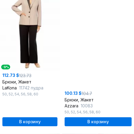
-9%
112.73 $
123.73
Брюки, Жакет
LaKona
11742 пудра
100.13 $
104.7
50
,
52
,
54
,
56
,
58
,
60
Брюки, Жакет
Azzara
10083
50
,
52
,
54
,
56
,
58
,
60
В корзину
В корзину