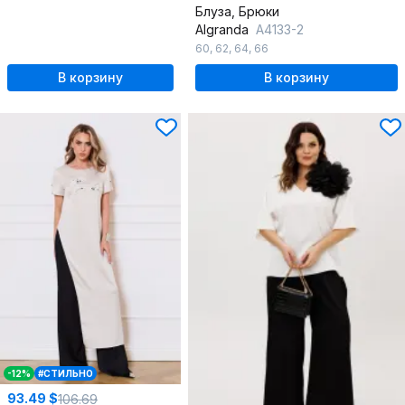
Блуза, Брюки
Algranda
А4133-2
60
,
62
,
64
,
66
В корзину
В корзину
-12%
#СТИЛЬНО
93.49 $
106.69