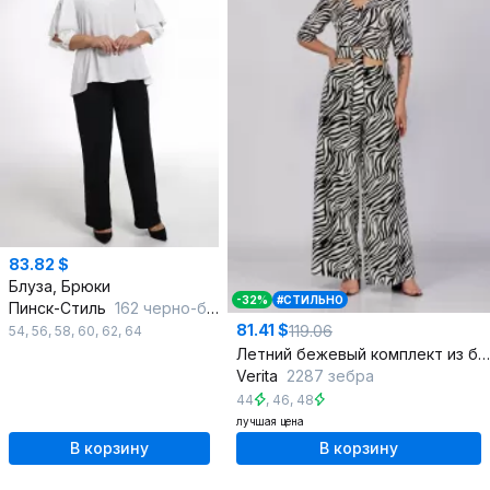
83.82 $
Блуза, Брюки
-32%
#СТИЛЬНО
Пинск-Стиль
162 черно-белый
81.41 $
119.06
54
,
56
,
58
,
60
,
62
,
64
Летний бежевый комплект из блузы и брюк с заниженной талией
Verita
2287 зебра
44
,
46
,
48
лучшая цена
В корзину
В корзину