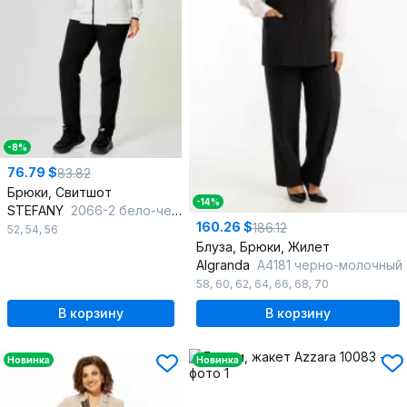
-8%
76.79 $
83.82
Брюки, Свитшот
-14%
STEFANY
2066-2 бело-черный
160.26 $
186.12
52
,
54
,
56
Блуза, Брюки, Жилет
Algranda
А4181 черно-молочный
58
,
60
,
62
,
64
,
66
,
68
,
70
В корзину
В корзину
Новинка
Новинка