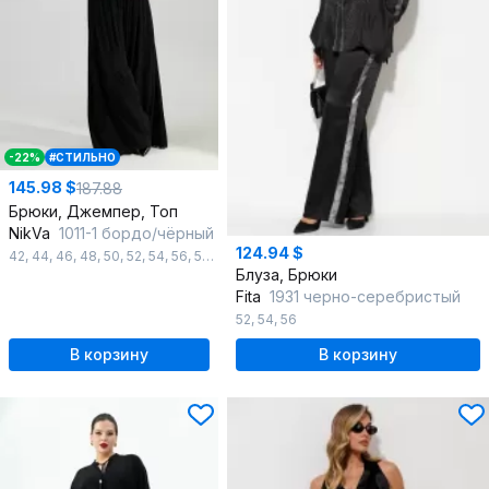
-22%
#СТИЛЬНО
145.98 $
187.88
Брюки, Джемпер, Топ
NikVa
1011-1 бордо/чёрный
124.94 $
42
,
44
,
46
,
48
,
50
,
52
,
54
,
56
,
58
,
60
Блуза, Брюки
Fita
1931 черно-серебристый
52
,
54
,
56
В корзину
В корзину