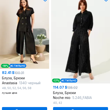
-18%
#СТИЛЬНО
82.41 $
100.31
Блуза, Брюки
-17%
#СТИЛЬНО
Anastasia
1340 черный
114.07 $
138.02
48
,
50
,
52
,
54
,
56
,
58
Блуза, Брюки
лучшая цена
Noche mio
5.246_FABIA
40
,
42