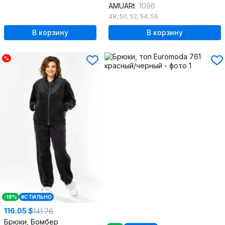
AMUARt
1096
48
,
50
,
52
,
54
,
56
В корзину
В корзину
%
-18%
#СТИЛЬНО
116.05 $
141.76
Брюки, Бомбер