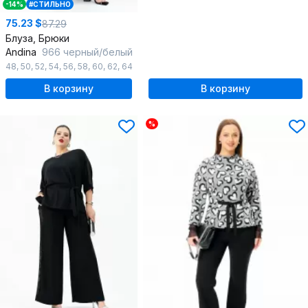
-14%
#СТИЛЬНО
75.23 $
87.29
Блуза, Брюки
Andina
966 черный/белый
48
,
50
,
52
,
54
,
56
,
58
,
60
,
62
,
64
В корзину
В корзину
%