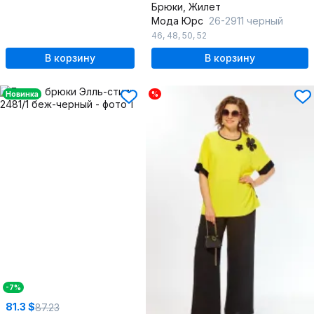
Брюки, Жилет
Мода Юрс
26-2911 черный
46
,
48
,
50
,
52
В корзину
В корзину
Новинка
%
-7%
81.3 $
87.23