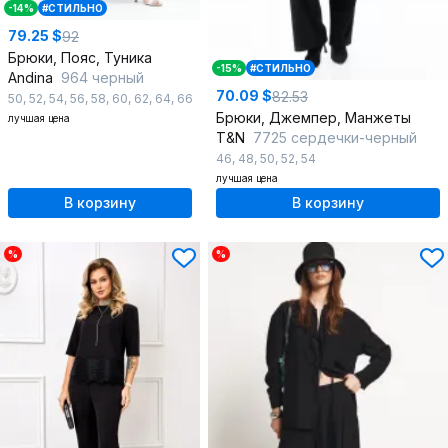
-14%
#СТИЛЬНО
79.25 $
92
Брюки, Пояс, Туника
-15%
#СТИЛЬНО
Andina
964 черный
70.09 $
82.53
50
,
52
,
54
,
56
,
58
,
60
,
62
,
64
,
66
Брюки, Джемпер, Манжеты
лучшая цена
T&N
7725 сердечки-черный
46
,
48
,
50
,
52
,
54
лучшая цена
В корзину
В корзину
%
%