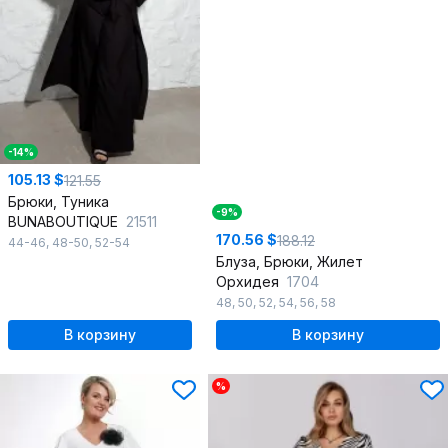
-14%
105.13 $
121.55
Брюки, Туника
-9%
BUNABOUTIQUE
21511
170.56 $
188.12
44-46
,
48-50
,
52-54
Блуза, Брюки, Жилет
Орхидея
1704
48
,
50
,
52
,
54
,
56
,
58
В корзину
В корзину
%