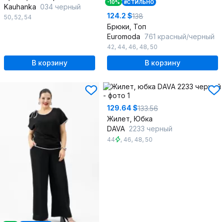
-10%
#СТИЛЬНО
Kauhanka
034 черный
124.2 $
138
50
,
52
,
54
Брюки, Топ
Euromoda
761 красный/черный
42
,
44
,
46
,
48
,
50
В корзину
В корзину
129.64 $
133.56
Жилет, Юбка
DAVA
2233 черный
44
,
46
,
48
,
50