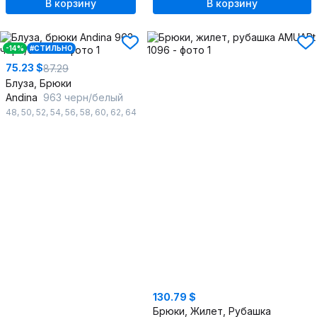
В корзину
В корзину
-14%
#СТИЛЬНО
75.23 $
87.29
Блуза, Брюки
Andina
963 черн/белый
48
,
50
,
52
,
54
,
56
,
58
,
60
,
62
,
64
130.79 $
Брюки, Жилет, Рубашка