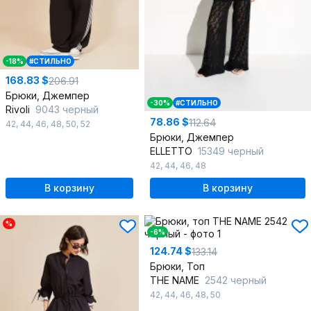
-18%
#СТИЛЬНО
168.83 $
206.91
Брюки, Джемпер
-30%
#СТИЛЬНО
Rivoli
9043 черный
78.86 $
112.64
42
,
44
,
46
,
48
,
50
,
52
Брюки, Джемпер
ELLETTO
15349 черный
42
,
44
,
46
,
48
В корзину
В корзину
%
-6%
124.74 $
133.14
Брюки, Топ
THE NAME
2542 черный
42
,
44
,
46
,
48
,
50