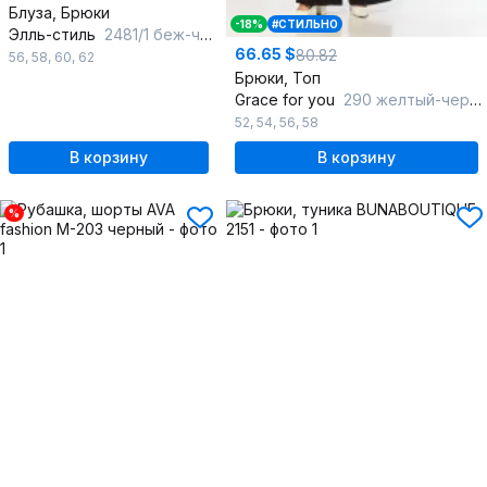
Блуза, Брюки
-18%
#СТИЛЬНО
Элль-стиль
2481/1 беж-черный
66.65 $
80.82
56
,
58
,
60
,
62
Брюки, Топ
Grace for you
290 желтый-черный
52
,
54
,
56
,
58
В корзину
В корзину
%