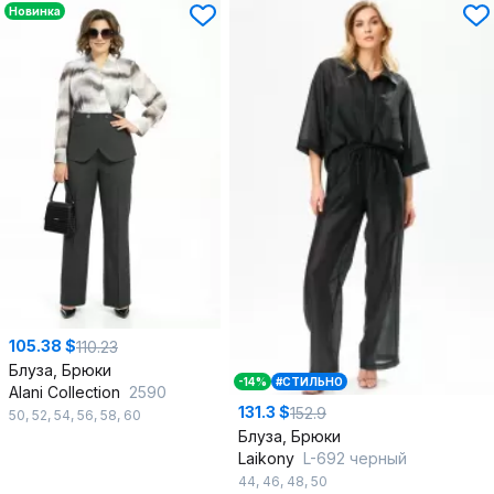
Новинка
105.38 $
110.23
Блуза, Брюки
-14%
#СТИЛЬНО
Alani Collection
2590
131.3 $
152.9
50
,
52
,
54
,
56
,
58
,
60
Блуза, Брюки
Laikony
L-692 черный
44
,
46
,
48
,
50