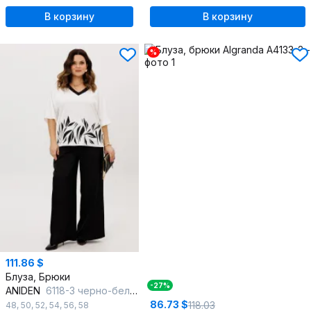
В корзину
В корзину
%
111.86 $
Блуза, Брюки
-27%
ANIDEN
6118-3 черно-белый
86.73 $
118.03
48
,
50
,
52
,
54
,
56
,
58