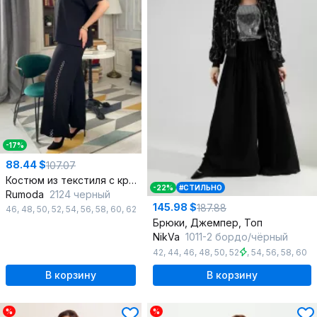
-17%
88.44 $
107.07
Костюм из текстиля с кружевом: блуза и брюки
-22%
#СТИЛЬНО
Rumoda
2124 черный
145.98 $
187.88
46
,
48
,
50
,
52
,
54
,
56
,
58
,
60
,
62
Брюки, Джемпер, Топ
NikVa
1011-2 бордо/чёрный
42
,
44
,
46
,
48
,
50
,
52
,
54
,
56
,
58
,
60
В корзину
В корзину
%
%