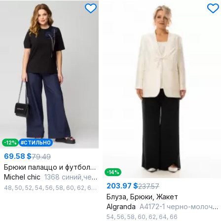
-12%
#СТИЛЬНО
69.58 $
79.49
Брюки палаццо и футболка из джинса и хлопка
-14%
Michel chic
1368 синий,черный
203.97 $
237.57
48
,
50
,
52
,
54
,
56
,
58
,
60
,
62
,
64
Блуза, Брюки, Жакет
Algranda
А4172-1 черно-молочный
54
,
56
,
58
,
60
,
62
,
64
,
66