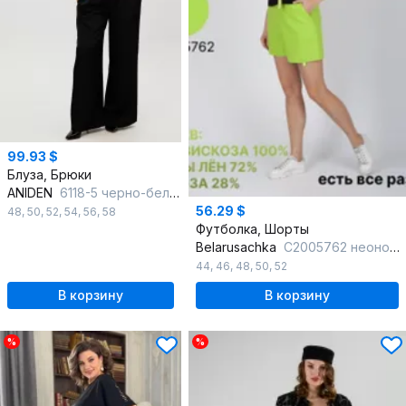
99.93 $
Блуза, Брюки
ANIDEN
6118-5 черно-белый
56.29 $
48
,
50
,
52
,
54
,
56
,
58
Футболка, Шорты
Belarusachka
С2005762 неоновый
44
,
46
,
48
,
50
,
52
В корзину
В корзину
%
%