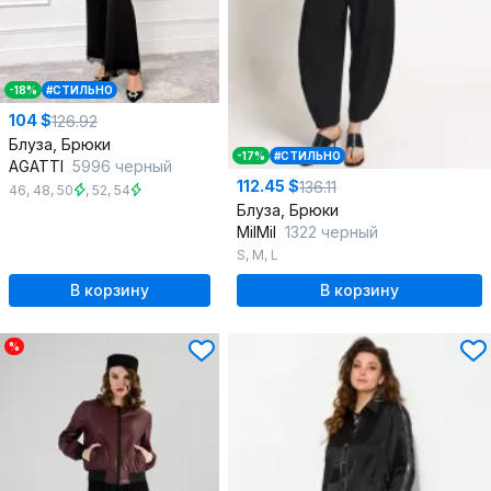
-18%
#СТИЛЬНО
104 $
126.92
Блуза, Брюки
-17%
#СТИЛЬНО
AGATTI
5996 черный
112.45 $
136.11
46
,
48
,
50
,
52
,
54
Блуза, Брюки
MilMil
1322 черный
S
,
M
,
L
В корзину
В корзину
%