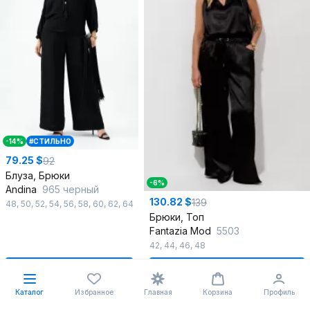
-14%
#СТИЛЬНО
79.25 $
92
Блуза, Брюки
-6%
Andina
965 черный
130.82 $
139
48
,
50
,
52
,
54
,
56
,
58
,
60
,
62
,
64
Брюки, Топ
Fantazia Mod
5503
42
,
44
,
46
,
48
В корзину
В корзину
Каталог
Избранное
Главная
Корзина
Профиль
%