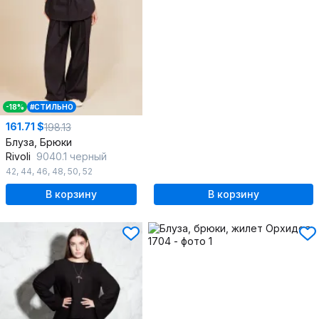
-18%
#СТИЛЬНО
161.71 $
198.13
Блуза, Брюки
Rivoli
9040.1 черный
42
,
44
,
46
,
48
,
50
,
52
В корзину
В корзину