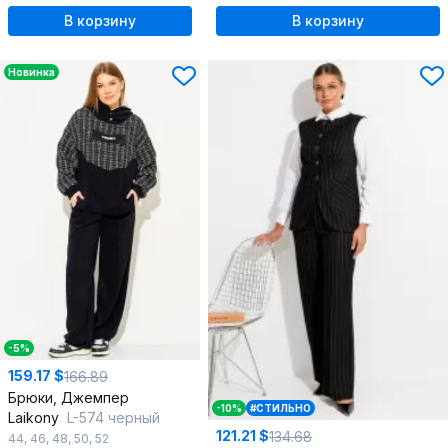
В корзину
В корзину
Новинка
-5%
159.17 $
166.89
Брюки, Джемпер
-10%
#СТИЛЬНО
Laikony
L-574 черный
121.21 $
134.68
44
,
46
,
48
,
50
,
52