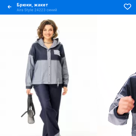
Брюки, жакет
Aira Style 24223 синий