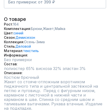
Без примерки: от 399 ₽
О товаре
Рост
164
Комплектация
Брюки,
Жакет,
Майка
Цвет
синий
Сезон
Демисезон
Коллекция
Осень-Зима
Стиль
Деловой
Материал
текстиль
Информация
Без примерки
Состав
полиэстер 65% вискоза 32% эластан 3%
Описание
Костюм брючный

Жакет со стояче-отложным воротником 
пиджачного типа и центральной застёжкой на 
петлю и пуговицу.  Перед с фигурным низом, 
карманом с листочкой в нижней части и 
карманом в шве. Спинка со средним швом и 
талиевыми вытачками. Рукава втачные. Изделие 
на подкладке.
