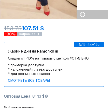
153.75
107.51 $
-30%
Подробнее
1д
15ч
44м
19c
Жаркие дни на Ramonki! ☀️
Скидки от -10% на товары с меткой #СТИЛЬНО
* примерка доступна
* наложенный платёж доступен
* для розничных заказов
СМОТРЕТЬ ВСЕ ТОВАРЫ
Оптовая цена: 81.13 $
Выберите размер