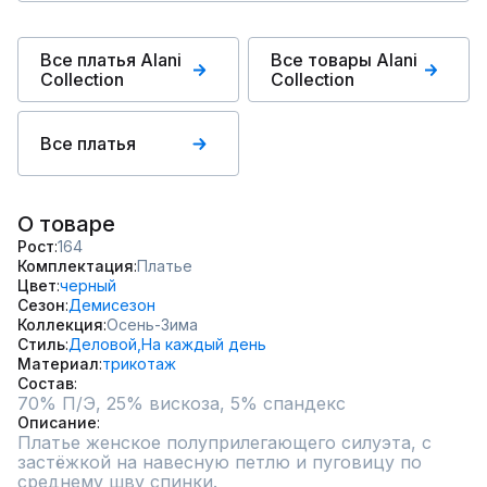
Все платья Alani
Все товары Alani
Collection
Collection
Все платья
О товаре
Рост
164
Комплектация
Платье
Цвет
черный
Сезон
Демисезон
Коллекция
Осень-Зима
Стиль
Деловой,
На каждый день
Материал
трикотаж
Состав
70% П/Э, 25% вискоза, 5% спандекс
Описание
Платье женское полуприлегающего силуэта, с 
застёжкой на навесную петлю и пуговицу по 
среднему шву спинки.
