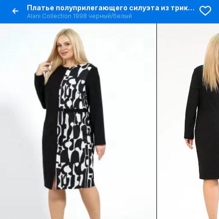
Платье полуприлегающего силуэта из трикотажа с разрезом
Alani Collection 1998 черный/белый