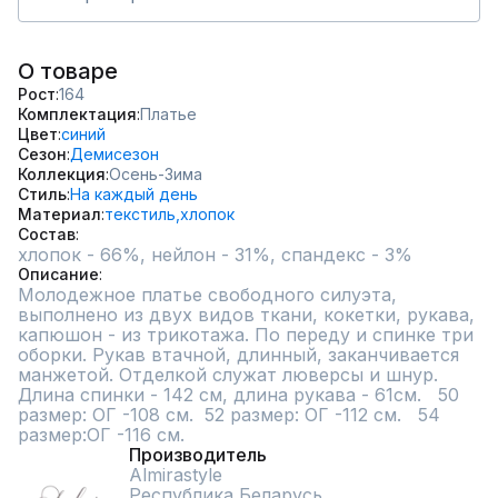
О товаре
Рост
164
Комплектация
Платье
Цвет
синий
Сезон
Демисезон
Коллекция
Осень-Зима
Стиль
На каждый день
Материал
текстиль,
хлопок
Состав
хлопок - 66%, нейлон - 31%, спандекс - 3%
Описание
Молодежное платье свободного силуэта, 
выполнено из двух видов ткани, кокетки, рукава, 
капюшон - из трикотажа. По переду и спинке три 
оборки. Рукав втачной, длинный, заканчивается 
манжетой. Отделкой служат люверсы и шнур. 
Длина спинки - 142 см, длина рукава - 61см.   50 
размер: ОГ -108 см.  52 размер: ОГ -112 см.   54 
размер:ОГ -116 см.
Производитель
Almirastyle
Республика Беларусь