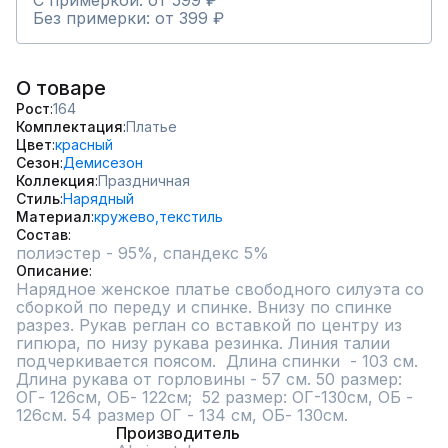
С примеркой: от 599 ₽
Без примерки: от 399 ₽
О товаре
Рост
164
Комплектация
Платье
Цвет
красный
Сезон
Демисезон
Коллекция
Праздничная
Стиль
Нарядный
Материал
кружево,
текстиль
Состав
полиэстер - 95%, спандекс 5%
Описание
Нарядное женское платье свободного силуэта со 
сборкой по переду и спинке. Внизу по спинке 
разрез. Рукав реглан со вставкой по центру из 
гипюра, по низу рукава резинка. Линия талии 
подчеркивается поясом.  Длина спинки  - 103 см. 
Длина рукава от горловины - 57 см. 50 размер: 
ОГ- 126см, ОБ- 122см;  52 размер: ОГ-130см, ОБ - 
126см. 54 размер ОГ - 134 см, ОБ- 130см.
Производитель