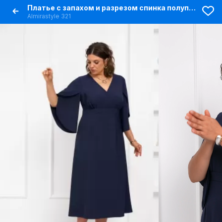
Платье с запахом и разрезом спинка полуприлегающая
Almirastyle 321