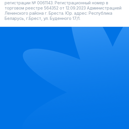
регистрации № 0061143. Регистрационный номер в
торговом реестре 564352 от 12.09.2023 Администрацией
Ленинского района г. Бреста. Юр. адрес: Республика
Беларусь, г.Брест, ул. Буденного 17/1.