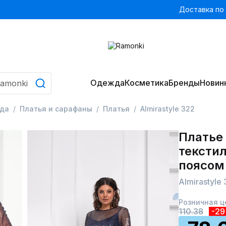
Доставка по
Одежда
Косметика
Бренды
Новин
да
Платья и сарафаны
Платья
Almirastyle 322
Платье 
тексти
поясом
Almirastyle
Розничная ц
110.38
-2