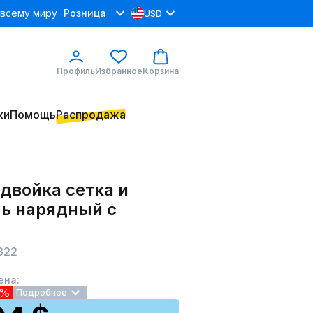
 всему миру
Розница
USD
Профиль
Избранное
Корзина
ки
Помощь
Распродажа
двойка сетка и
ль нарядный с
 322
ена:
9%
Подробнее