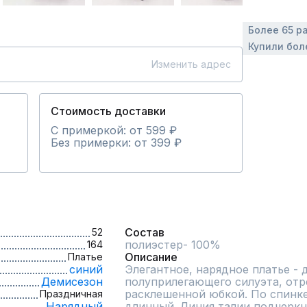
Более 65 р
Купили бол
Изменить адрес
Стоимость доставки
С примеркой: от 599 ₽
Без примерки: от 399 ₽
Состав
52
полиэстер- 100%
164
Описание
Платье
синий
Элегантное, нарядное платье - 
Демисезон
полуприлегающего силуэта, отре
расклешенной юбкой. По спинке 
Праздничная
Нарядный
длинный. Линия талии подчеркн