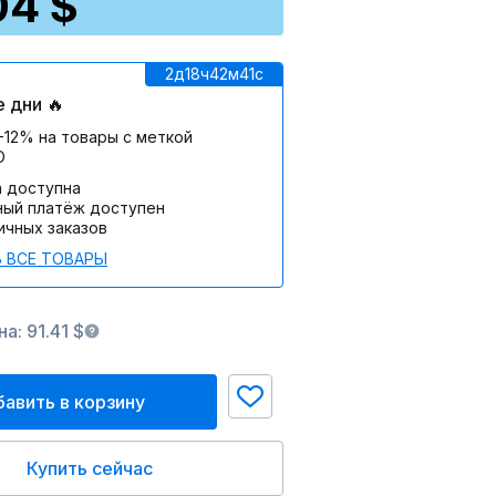
04 $
2д
18ч
42м
41c
 дни 🔥
-12% на товары с меткой
О
а доступна
ный платёж доступен
ичных заказов
 ВСЕ ТОВАРЫ
а: 91.41 $
авить в корзину
Купить сейчас