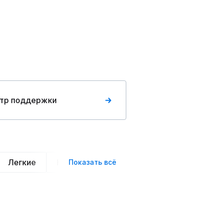
тр поддержки
Легкие
Нарядные
Деловой стиль
Вече
Показать всё