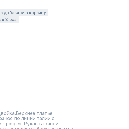
аз добавили в корзину
ее 3 раз
двойка.Верхнее платье 
зное по линии талии с 
- разрез. Рукав втачной, 
ута ремешком. Верхнее платье 