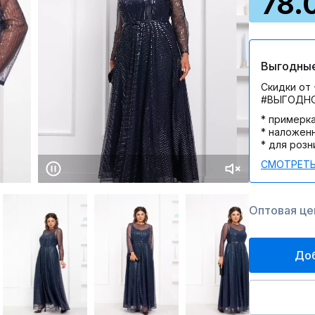
78.
Выгодные
Скидки от 
#ВЫГОДН
* примерк
* наложен
* для розн
СМОТРЕТЬ
Оптовая цен
Доб