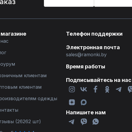
заказ
 магазине
Телефон поддержки
 нас
Электронная почта
лог
sales@ramonki.by
оурум
Время работы
озничным клиентам
Подписывайтесь на нас
птовым клиентам
роизводителям одежды
онтакты
Напишите нам
тзывы (26262 шт)