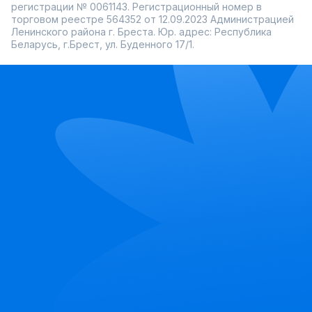
регистрации № 0061143. Регистрационный номер в
торговом реестре 564352 от 12.09.2023 Администрацией
Ленинского района г. Бреста. Юр. адрес: Республика
Беларусь, г.Брест, ул. Буденного 17/1.