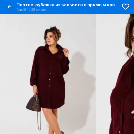
Платье-рубашка из вельвета с прямым кроем для повседневных образов
Anelli 1435 вишня