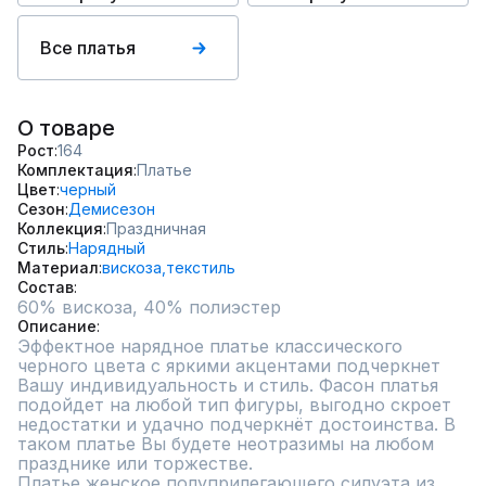
Все платья
О товаре
Рост
164
Комплектация
Платье
Цвет
черный
Сезон
Демисезон
Коллекция
Праздничная
Стиль
Нарядный
Материал
вискоза,
текстиль
Состав
60% вискоза, 40% полиэстер
Описание
Эффектное нарядное платье классического 
черного цвета с яркими акцентами подчеркнет 
Вашу индивидуальность и стиль. Фасон платья 
подойдет на любой тип фигуры, выгодно скроет 
недостатки и удачно подчеркнёт достоинства. В 
таком платье Вы будете неотразимы на любом 
празднике или торжестве.

Платье женское полуприлегающего силуэта из 