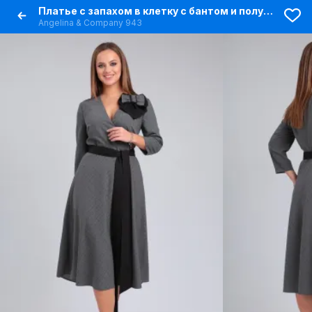
Платье с запахом в клетку с бантом и полусолнце юбкой
Angelina & Сompany 943