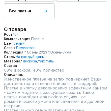
Все платья
О товаре
Рост
164
Комплектация
Платье
Цвет
серый
Сезон
Демисезон
Коллекция
* Осень 2023 *,
Осень-Зима
Стиль
На каждый день
Материал
вискоза,
текстиль
Состав
60% вискоза, 40% полиэстер
Описание
Женственное платье на запах подчеркнет Ваши 
достоинства и отлично впишется в гардероб. 
Платье в клетку декорировано эффектным бантом 
- самым модным аксессуаром сезона. Такое 
платье подойдет для любого случая - от 
романтического ужина или свидания до деловой 
встречи. 

Платье из костюмно-плательной ткани 