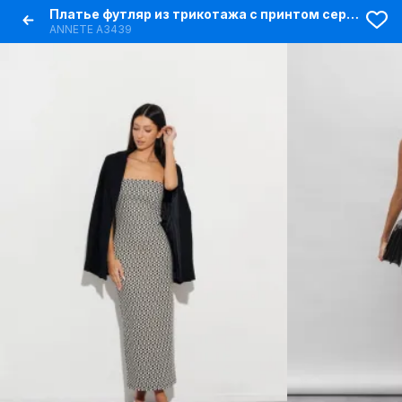
Платье футляр из трикотажа с принтом сердец и разрезом на заднем шве
ANNETE A3439