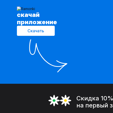
cкачай
приложение
Скачать
Скидка 10
на первый 