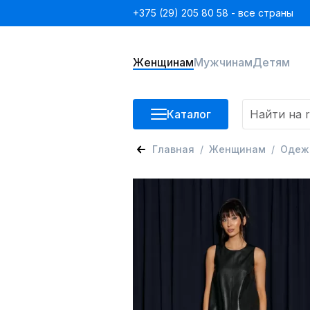
+375 (29) 205 80 58 - все страны
Женщинам
Мужчинам
Детям
Каталог
Главная
Женщинам
Одеж