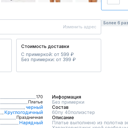
Более 6 ра
Изменить адрес
Стоимость доставки
С примеркой: от 599 ₽
Без примерки: от 399 ₽
Информация
170
Без примерки
Платье
черный
Состав
Круглогодичный
60пу 40полиэстер
Описание
Праздничная
Нарядный
Платье выполнено из полотна эк
Характеристики: крой свободный