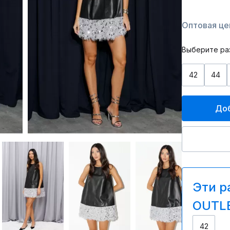
Оптовая цен
Выберите ра
42
44
Доб
Эти р
OUTLE
42