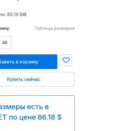
а: 86.18 $
змер
Таблица размеров
46
авить в корзину
Купить сейчас
азмеры есть в
T по цене 86.18 $