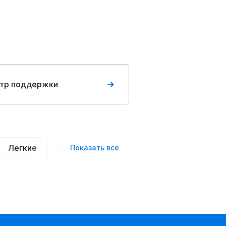
тр поддержки
Легкие
Нарядные
Деловой стиль
Вече
Показать всё