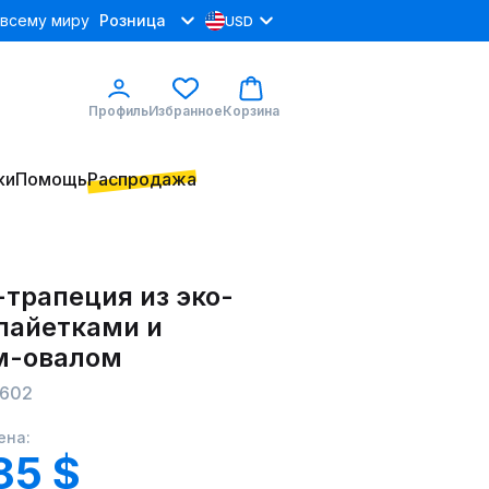
 всему миру
Розница
USD
Профиль
Избранное
Корзина
ки
Помощь
Распродажа
трапеция из эко-
 пайетками и
м-овалом
602
ена:
85 $