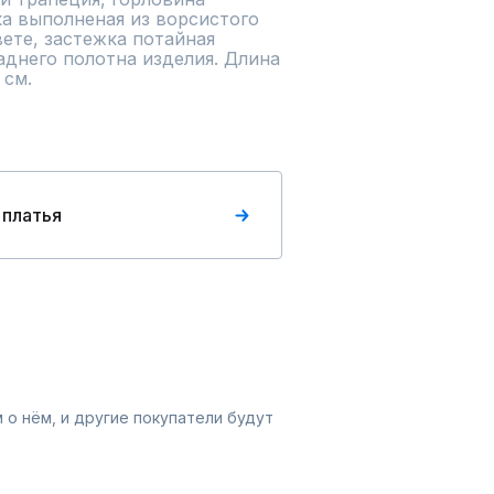
ка выполненая из ворсистого 
ете, застежка потайная 
днего полотна изделия. Длина 
 см.
 платья
 о нём, и другие покупатели будут