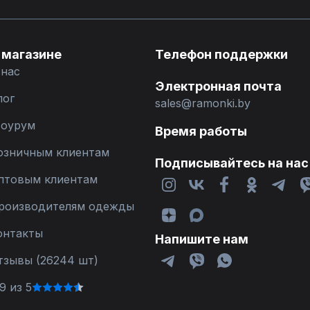
 магазине
Телефон поддержки
 нас
Электронная почта
лог
sales@ramonki.by
оурум
Время работы
озничным клиентам
Подписывайтесь на нас
птовым клиентам
роизводителям одежды
онтакты
Напишите нам
тзывы (26244 шт)
9 из 5