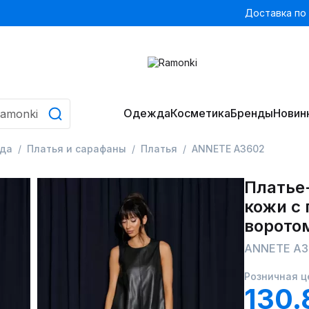
Доставка по
Одежда
Косметика
Бренды
Новин
да
Платья и сарафаны
Платья
ANNETE A3602
Платье-
кожи с
ворото
ANNETE A3
Розничная ц
130.