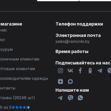
 магазине
Телефон поддержки
 нас
Электронная почта
лог
sales@ramonki.by
оурум
Время работы
озничным клиентам
Подписывайтесь на нас
птовым клиентам
роизводителям одежды
онтакты
Напишите нам
тзывы (26248 шт)
9 из 5