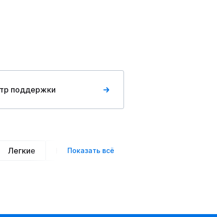
тр поддержки
Легкие
Нарядные
Деловой стиль
Вече
Показать всё