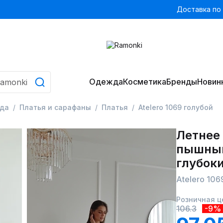
Доставка по
Одежда
Косметика
Бренды
Новин
да
Платья и сарафаны
Платья
Atelero 1069 голубой
Летнее 
пышным
глубок
Atelero 106
Розничная ц
106.3
-9%