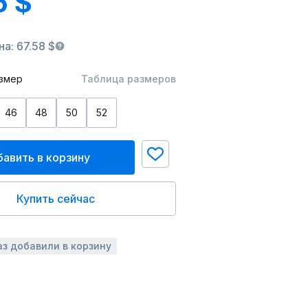
5 $
а: 67.58 $
змер
Таблица размеров
46
48
50
52
авить в корзину
Купить сейчас
аз добавили в корзину