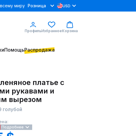
 всему миру
Розница
USD
Профиль
Избранное
Корзина
ки
Помощь
Распродажа
леняное платье с
и рукавами и
им вырезом
9 голубой
ена:
Подробнее