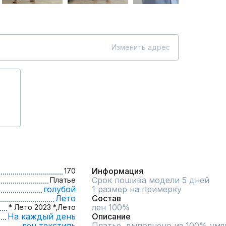
Изменить адрес
Информация
170
Срок пошива модели 5 дней
Платье
голубой
1 размер на примерку
Лето
Состав
лен 100%
* Лето 2023 *,
Лето
На каждый день
Описание
лен,
текстиль
Платье  выполнено из 100% умяг