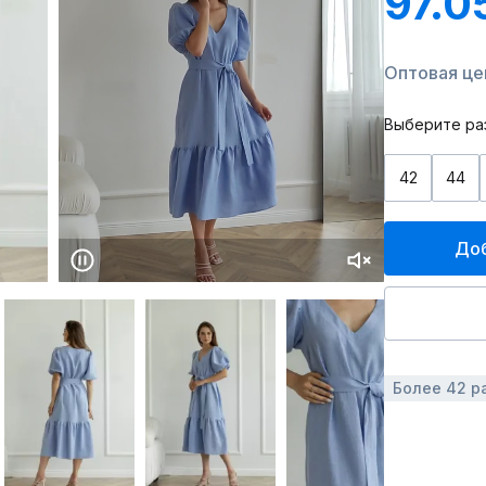
97.0
Оптовая цен
Выберите ра
42
44
Доб
Более 42 р