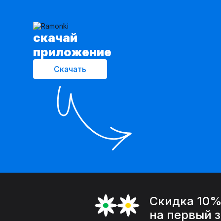
cкачай
приложение
Скачать
Скидка 10
на первый 