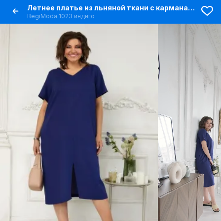
Летнее платье из льняной ткани с карманами и V-образным вырезом
BegiModa 1023 индиго