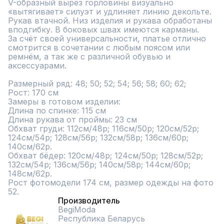
V-образный вырез горловины визуально 
«вытягивает» силуэт и удлиняет линию декольте. 
Рукав втачной. Низ изделия и рукава обработаны 
вподгибку. В боковых швах имеются карманы. 

За счёт своей универсальности, платье отлично 
смотрится в сочетании с любым поясом или 
ремнём, а так же с различной обувью и 
аксессуарами.

Размерный ряд: 48; 50; 52; 54; 56; 58; 60; 62; 

Рост: 170 см

Замеры в готовом изделии:

Длина по спинке: 115 см

Длина рукава от проймы: 23 см

Обхват груди: 112см/48р; 116см/50р; 120см/52р; 
124см/54р; 128см/56р; 132см/58р; 136см/60р; 
140см/62р.

Обхват бёдер: 120см/48р; 124см/50р; 128см/52р; 
132см/54р; 136см/56р; 140см/58р; 144см/60р; 
148см/62р.

Рост фотомодели 174 см, размер одежды на фото 
52.
Производитель
BegiModa
Республика Беларусь