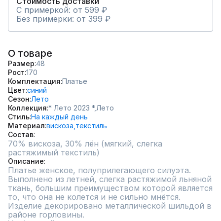
Стоимость доставки
С примеркой: от 599 ₽
Без примерки: от 399 ₽
О товаре
Размер
48
Рост
170
Комплектация
Платье
Цвет
синий
Сезон
Лето
Коллекция
* Лето 2023 *,
Лето
Стиль
На каждый день
Материал
вискоза,
текстиль
Состав
70% вискоза, 30% лён (мягкий, слегка 
растяжимый текстиль)
Описание
Платье женское, полуприлегающего силуэта.  
Выполнено из летней, слегка растяжимой льняной 
ткань, большим преимуществом которой является 
то, что она не колется и не сильно мнётся. 
Изделие декорировано металлической шильдой в 
районе горловины. 
