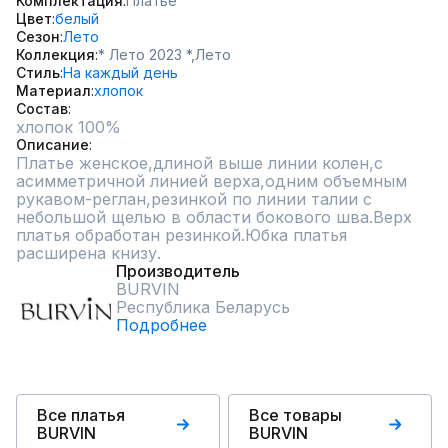
Комплектация
Платье
Цвет
белый
Сезон
Лето
Коллекция
* Лето 2023 *,
Лето
Стиль
На каждый день
Материал
хлопок
Состав
хлопок 100%
Описание
Платье женское,длиной выше линии колен,с 
асимметричной линией верха,одним объемным 
рукавом-реглан,резинкой по линии талии с 
небольшой щелью в области бокового шва.Верх 
платья обработан резинкой.Юбка платья 
расширена книзу.
Производитель
BURVIN
Республика Беларусь
Подробнее
Все платья
Все товары
BURVIN
BURVIN