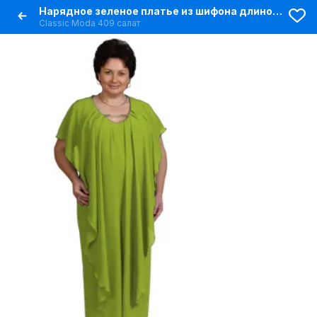
Нарядное зеленое платье из шифона длиной 119 см
Classic Moda 409 салат