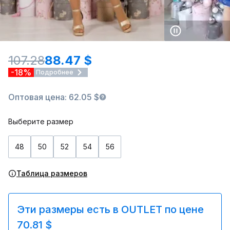
107.28
88.47 $
-18%
Подробнее
Оптовая цена: 62.05 $
Выберите размер
48
50
52
54
56
Таблица размеров
Эти размеры есть в OUTLET по цене
70.81 $