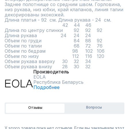
Заднее полотнище со средним швом. Горловина, 
низ рукава, низ юбки, край клапанов, линия талии 
декорированы экокожей.

Длина платья - 92  см. Длина рукава - 24  см.

	                                42	44	46

Длина по центру спинки	92	92	92

Длина рукава	               24	24	24

Объем по груди	                84	88	92

Объем по талии	                68	72	76

Объем по бедрам	               98	102	106

Объем по низу	               112	116	120

Объем рукава вверху	30	32	34

Объем рукава внизу	28	30	32
Производитель
EOLA
Республика Беларусь
Подробнее
Вопросы
Отзывы
У этого товара пока нет отзывов. Если вы заказывали этот