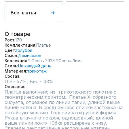
Все платья
О товаре
Рост
170
Комплектация
Платье
Цвет
голубой
Сезон
Демисезон
Коллекция
* Осень 2023 *,
Осень-Зима
Стиль
На каждый день
Материал
трикотаж
Состав
ПЭ - 57%, Вис - 43%
Описание
Платье выполнено из  трикотажного полотна с 
геометрическим принтом.  Платье Х-образного 
силуэта, отрезное по линии талии, длиной выше 
линии колена. В среднем шве спинки застежка на 
потайную молнию. Горловина округлой формы. 
Рукав втачного покроя, одношовный, длиной 
выше линии локтя. Юбка расширена к низу. 
Спереди декоративные настрочные клапаны. 