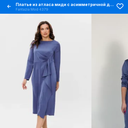
Платье из атласа миди с асимметричной драпировкой
Fantazia Mod 4379