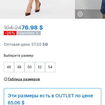
104.24
76.98 $
-26%
Подробнее
Оптовая цена: 57.02 $
Выберите размер
46
48
50
52
54
Таблица размеров
Эти размеры есть в OUTLET по цене
65.06 $