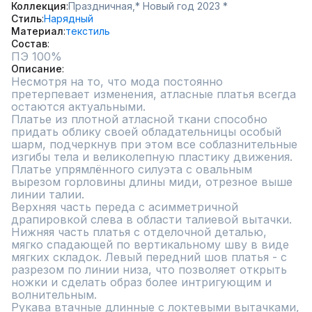
Коллекция
Праздничная,
* Новый год 2023 *
Стиль
Нарядный
Материал
текстиль
Состав
ПЭ 100%
Описание
Несмотря на то, что мода постоянно 
претерпевает изменения, атласные платья всегда 
остаются актуальными.

Платье из плотной атласной ткани способно 
придать облику своей обладательницы особый 
шарм, подчеркнув при этом все соблазнительные 
изгибы тела и великолепную пластику движения.

Платье упрямлённого силуэта с овальным 
вырезом горловины длины миди, отрезное выше 
линии талии.

Верхняя часть переда с асимметричной 
драпировкой слева в области талиевой вытачки. 
Нижняя часть платья с отделочной деталью, 
мягко спадающей по вертикальному шву в виде 
мягких складок. Левый передний шов платья - с 
разрезом по линии низа, что позволяет открыть 
ножки и сделать образ более интригующим и 
волнительным.

Рукава втачные длинные с локтевыми вытачками, 