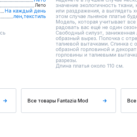
значение экологичность ткани, 
Лето
На каждый день
или раздражения, а выглядеть х
лен,
текстиль
этом случае льняное платье буд
Модель, которая учитывает все
радовать вас ещё не один сезон!
сь
Свободный силуэт, заниженная 
образный вырез. Полочка с отре
талиевой вытачками. Спинка с о
образной горловиной и декорати
горловины и талиевыми вытачка
разрезы.

Длина платья около 110 см.
Все товары Fantazia Mod
Все