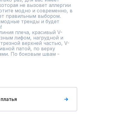
которая не вызовет аллергии 
отите модно и современно, в 
ет правильным выбором.

 модные тренды и будет 


линия плеча, красивый V-
зным лифом, нагрудной и 
трезной верхней частью, V-
вной патой, по верху 
ми. По боковым швам - 
 платья