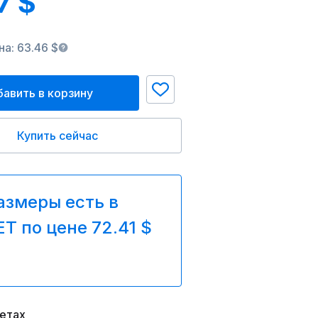
7 $
а: 63.46 $
авить в корзину
Купить сейчас
азмеры есть в
T по цене 72.41 $
ветах