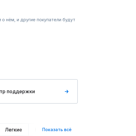
 о нём, и другие покупатели будут
тр поддержки
Легкие
Нарядные
Деловой стиль
Вече
Показать всё