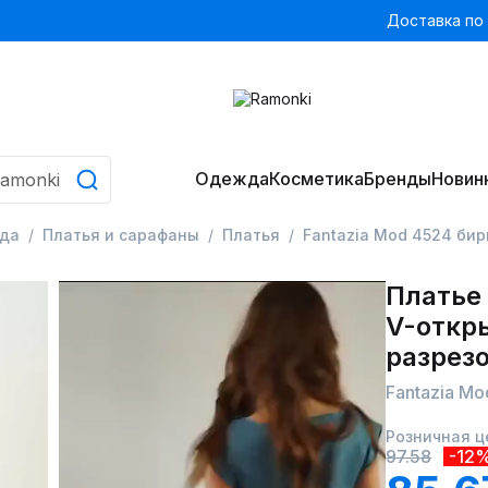
Доставка по
Одежда
Косметика
Бренды
Новин
да
Платья и сарафаны
Платья
Fantazia Mod 4524 би
Платье 
V-откр
разрез
Fantazia M
Розничная ц
97.58
-12