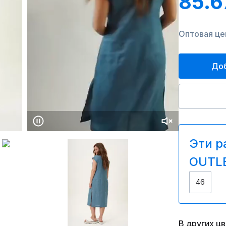
85.6
Оптовая цен
Доб
Эти р
OUTLE
46
В других ц