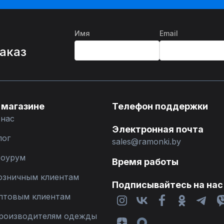
Имя
Email
%
заказ
 магазине
Телефон поддержки
 нас
Электронная почта
лог
sales@ramonki.by
оурум
Время работы
озничным клиентам
Подписывайтесь на нас
птовым клиентам
роизводителям одежды