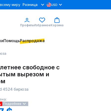
 всему миру
Розница
USD
Профиль
Избранное
Корзина
ки
Помощь
Распродажа
рюза
летнее свободное с
ытым вырезом и
ом
od 4524 бирюза
ена:
%
Подробнее