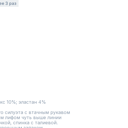
ее 3 раз
кс 10%; эластан 4%
о силуэта с втачным рукавом 
ым лифом чуть выше линии 
кой, спинка с талиевой. 
кроенным запахом, 