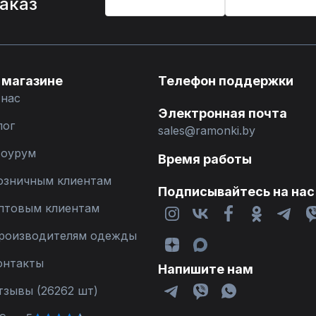
заказ
 магазине
Телефон поддержки
 нас
Электронная почта
лог
sales@ramonki.by
оурум
Время работы
озничным клиентам
Подписывайтесь на нас
птовым клиентам
роизводителям одежды
онтакты
Напишите нам
тзывы (26262 шт)