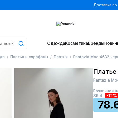
Доставка по
Одежда
Косметика
Бренды
Новин
да
Платья и сарафаны
Платья
Fantazia Mod 4632 че
Платье
Fantazia M
Розничная ц
89.4
-12%
78.