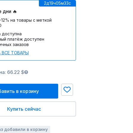
2д
19ч
05м
33c
 дни 🔥
-12% на товары с меткой
О
а доступна
ный платёж доступен
ичных заказов
 ВСЕ ТОВАРЫ
а: 66.22 $
авить в корзину
Купить сейчас
аз добавили в корзину