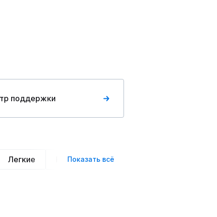
тр поддержки
Легкие
Нарядные
Деловой стиль
Вече
Показать всё