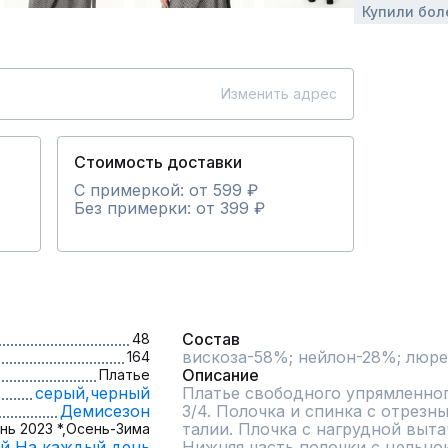
Купили бол
Изменить адрес
Стоимость доставки
С примеркой: от 599 ₽
Без примерки: от 399 ₽
Состав
48
вискоза-58%; нейлон-28%; люре
164
Описание
Платье
серый,
черный
Платье свободного упрямленног
Демисезон
3/4. Полочка и спинка с отрезн
талии. Плочка с нагрудной вытач
нь 2023 *,
Осень-Зима
й,
На каждый день
Нижняя часть полочки с цельно