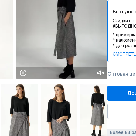
Выгодные
Скидки от 
#ВЫГОДН
* примерк
* наложен
* для розн
СМОТРЕТЬ
Оптовая цен
Доб
Более 83 р