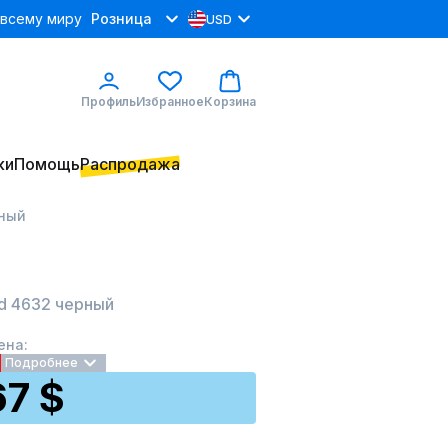
 всему миру
Розница
USD
Профиль
Избранное
Корзина
ки
Помощь
Распродажа
рный
od 4632 черный
ена:
Подробнее
67 $