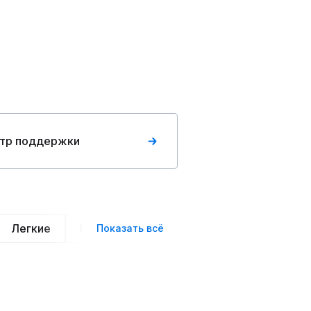
тр поддержки
Легкие
Нарядные
Деловой стиль
Вече
Показать всё