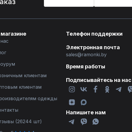
заказ
 магазине
Телефон поддержки
 нас
Электронная почта
лог
sales@ramonki.by
оурум
Время работы
озничным клиентам
Подписывайтесь на нас
птовым клиентам
роизводителям одежды
онтакты
Напишите нам
тзывы (26244 шт)