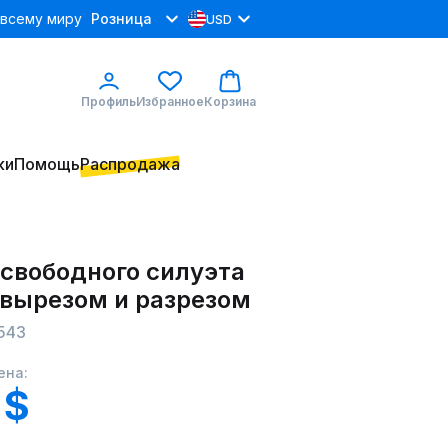
 всему миру
Розница
USD
Профиль
Избранное
Корзина
ки
Помощь
Распродажа
 свободного силуэта
 вырезом и разрезом
543
ена:
 $