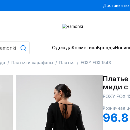
Доставка по
Одежда
Косметика
Бренды
Новин
да
Платья и сарафаны
Платья
FOXY FOX 1543
Платье
миди с
FOXY FOX 1
Розничная ц
96.8