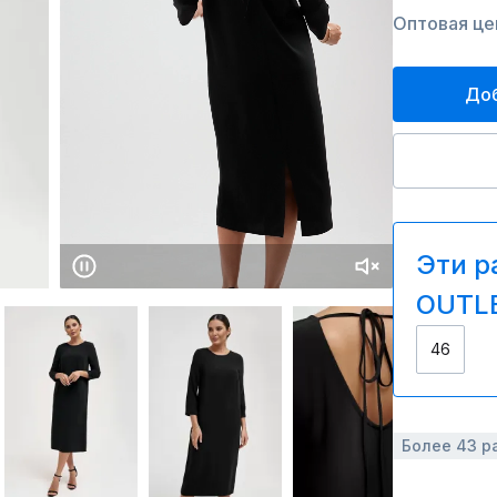
Оптовая цен
Доб
Эти р
OUTLE
46
Более 43 р