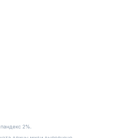
спандекс 2%.
уэта длины миди выполнено 