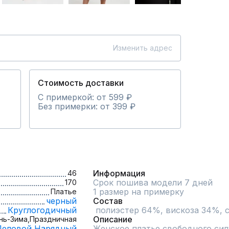
Изменить адрес
Стоимость доставки
С примеркой: от 599 ₽
Без примерки: от 399 ₽
Информация
46
Срок пошива модели 7 дней
170
1 размер на примерку
Платье
черный
Состав
Круглогодичный
 полиэстер 64%, вискоза 34%, 
Описание
нь-Зима,
Праздничная
Деловой,
Нарядный
Женское платье свободного сил