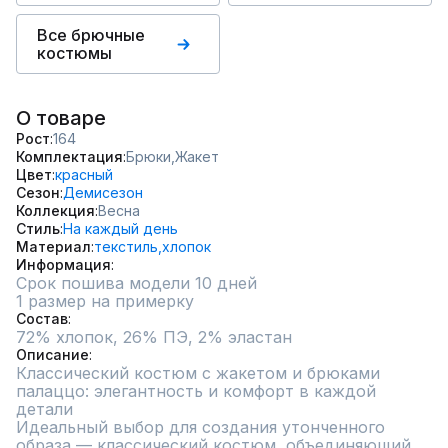
Все брючные
костюмы
О товаре
Рост
164
Комплектация
Брюки,
Жакет
Цвет
красный
Сезон
Демисезон
Коллекция
Весна
Стиль
На каждый день
Материал
текстиль,
хлопок
Информация
Срок пошива модели 10 дней
1 размер на примерку
Состав
72% хлопок, 26% ПЭ, 2% эластан
Описание
Классический костюм с жакетом и брюками 
палаццо: элегантность и комфорт в каждой 
детали

Идеальный выбор для создания утонченного 
образа — классический костюм, объединяющий 