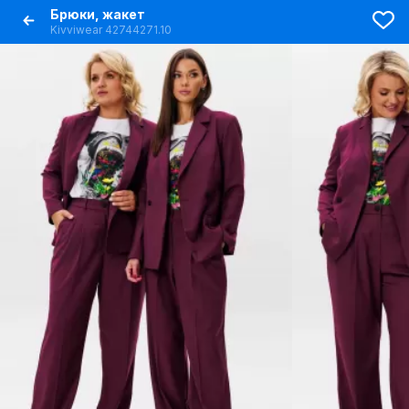
Брюки, жакет
Kivviwear 42744271.10