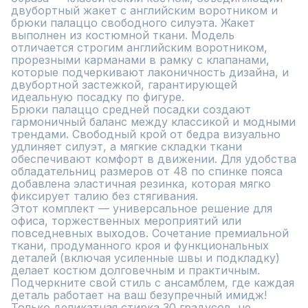
двубортный жакет с английским воротником и 
брюки палаццо свободного силуэта. Жакет 
выполнен из костюмной ткани. Модель 
отличается строгим английским воротником, 
прорезными карманами в рамку с клапанами, 
которые подчеркивают лаконичность дизайна, и 
двубортной застежкой, гарантирующей 
идеальную посадку по фигуре.

Брюки палаццо средней посадки создают 
гармоничный баланс между классикой и модными 
трендами. Свободный крой от бедра визуально 
удлиняет силуэт, а мягкие складки ткани 
обеспечивают комфорт в движении. Для удобства 
обладательниц размеров от 48 по спинке пояса 
добавлена эластичная резинка, которая мягко 
фиксирует талию без стягивания.

Этот комплект — универсальное решение для 
офиса, торжественных мероприятий или 
повседневных выходов. Сочетание премиальной 
ткани, продуманного кроя и функциональных 
деталей (включая усиленные швы и подкладку) 
делает костюм долговечным и практичным. 
Подчеркните свой стиль с ансамблем, где каждая 
деталь работает на ваш безупречный имидж!

Только деликатная стирка 30 градусов, не 