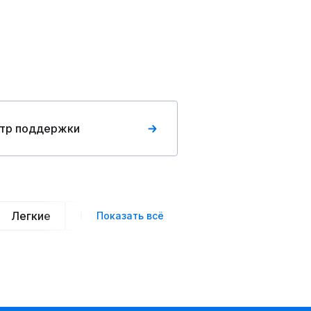
тр поддержки
Легкие
Нарядные
Деловой стиль
Вече
Показать всё