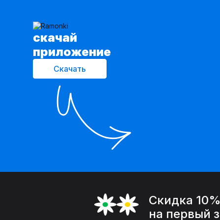
cкачай
приложение
Скачать
Скидка 10
на первый 