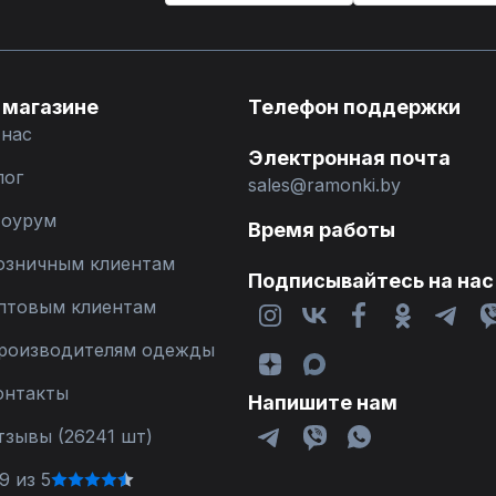
 магазине
Телефон поддержки
 нас
Электронная почта
лог
sales@ramonki.by
оурум
Время работы
озничным клиентам
Подписывайтесь на нас
птовым клиентам
роизводителям одежды
онтакты
Напишите нам
тзывы (26241 шт)
9 из 5