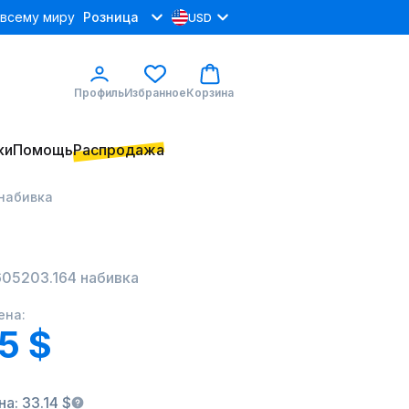
 всему миру
Розница
USD
Профиль
Избранное
Корзина
ки
Помощь
Распродажа
 набивка
605203.164 набивка
ена:
5 $
а: 33.14 $