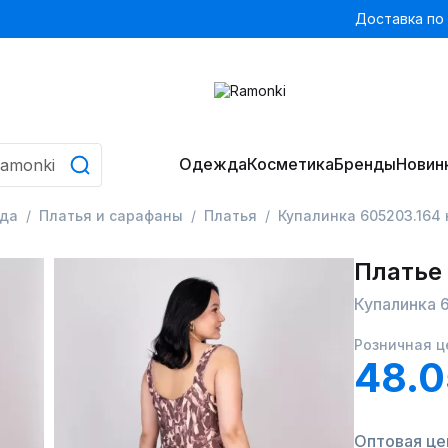
Доставка по
Одежда
Косметика
Бренды
Новин
да
Платья и сарафаны
Платья
Купалинка 605203.164
Платье
Купалинка 
Розничная ц
48.0
Оптовая цен