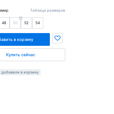
змер
Таблица размеров
48
50
52
54
авить в корзину
Купить сейчас
з добавили в корзину