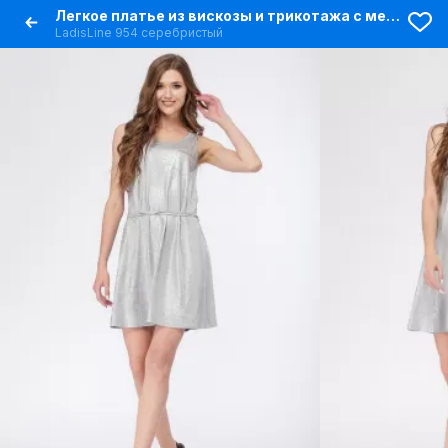
Легкое платье из вискозы и трикотажа с металлизированным напылением
LadisLine 954 серебристый