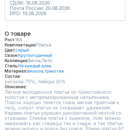
СДЭК: 18.08.2026
Почта России: 20.08.2026
DPD: 19.08.2026
О товаре
Рост
164
Комплектация
Платье
Цвет
серый
Сезон
Круглогодичный
Коллекция
Весна,
Лето
Стиль
На каждый день
Материал
вискоза,
трикотаж
Состав
вискоза 75%, лайкра 25%
Описание
Лёгкое молодёжное платье из трикотажного 
полотна с металлизированным напылением. 
Платье хорошо тянется,ткань мягкая приятная к 
телу, силуэт платья не сковывает движения. 
Карман платья украшен декоративной лентой со 
стразами. Спинка платья с вырезом, пояс можно 
завязывать как спереди так и сзади, а так платье 
можно носить и вовсе без пояса. Длина платья 87 