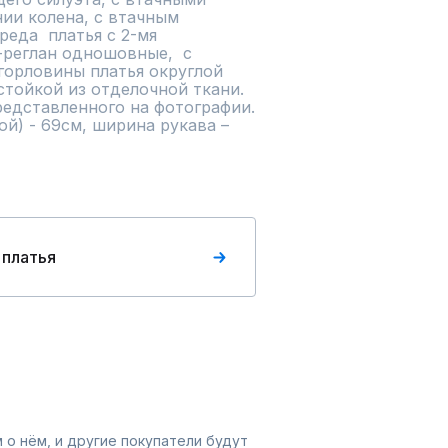
ии колена, с втачным 
еда  платья с 2-мя 
реглан одношовные,  с 
орловины платья округлой 
тойкой из отделочной ткани.

й) - 69см, ширина рукава – 
 платья
 о нём, и другие покупатели будут