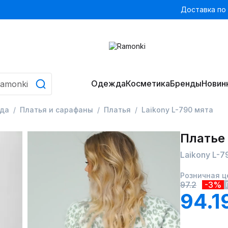
Доставка по
Одежда
Косметика
Бренды
Новин
да
Платья и сарафаны
Платья
Laikony L-790 мята
Платье
Laikony L-7
Розничная ц
97.2
-3%
94.1