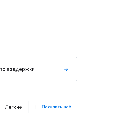
тр поддержки
Легкие
Нарядные
Деловой стиль
Вече
Показать всё