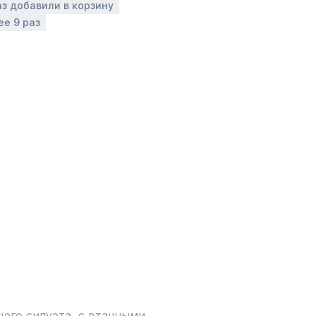
аз добавили в корзину
ее 9 раз
его силуэта, с втачными 