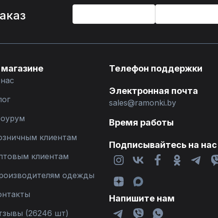
%
заказ
 магазине
Телефон поддержки
 нас
Электронная почта
лог
sales@ramonki.by
оурум
Время работы
озничным клиентам
Подписывайтесь на нас
птовым клиентам
роизводителям одежды
онтакты
Напишите нам
тзывы (26246 шт)