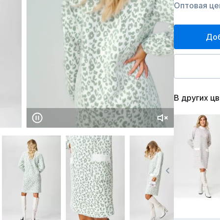
Оптовая цен
Доб
В других ц