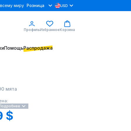
 всему миру
Розница
USD
Профиль
Избранное
Корзина
ки
Помощь
Распродажа
90 мята
ена:
Подробнее
9 $