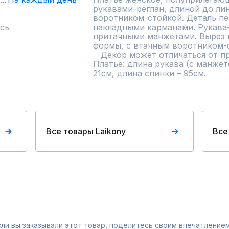
рукавами-реглан, длиной до лин
воротником-стойкой. Деталь пер
сь
накладными карманами. Рукава-
притачными манжетами. Вырез г
формы, с втачным воротником-с
   Декор может отличаться от представленного на фотографии.

Платье: длина рукава (с манжето
21см, длина спинки – 95см.
Все товары Laikony
Все
Если вы заказывали этот товар, поделитесь своим впечатлением