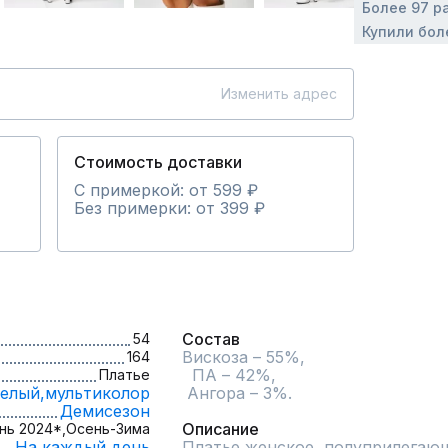
Более 97 р
Купили бол
Изменить адрес
Стоимость доставки
С примеркой: от 599 ₽
Без примерки: от 399 ₽
Состав
54
Вискоза – 55%,

164
  ПА – 42%,

Платье
елый,
мультиколор
 Ангора – 3%.

Демисезон
Описание
нь 2024*,
Осень-Зима
На каждый день
Платье женское, полуприлегающ