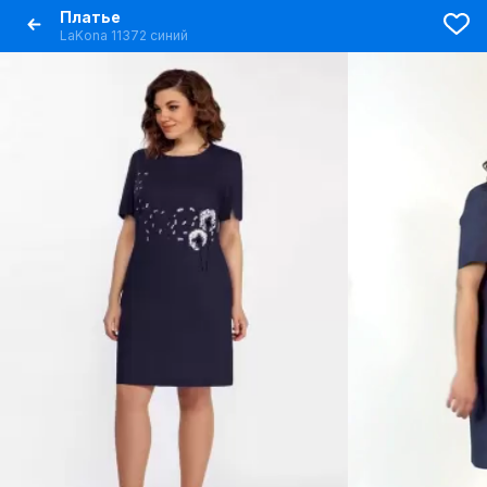
Платье
LaKona 11372 синий