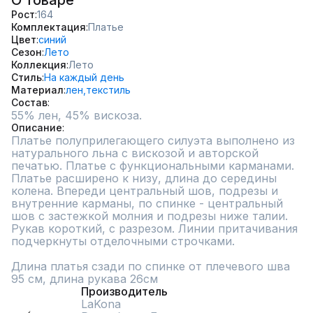
О товаре
Рост
164
Комплектация
Платье
Цвет
синий
Сезон
Лето
Коллекция
Лето
Стиль
На каждый день
Материал
лен,
текстиль
Состав
55% лен, 45% вискоза.
Описание
Платье полуприлегающего силуэта выполнено из 
натурального льна с вискозой и авторской 
печатью. Платье с функциональными карманами. 
Платье расширено к низу, длина до середины 
колена. Впереди центральный шов, подрезы и 
внутренние карманы, по спинке - центральный 
шов с застежкой молния и подрезы ниже талии. 
Рукав короткий, с разрезом. Линии притачивания 
подчеркнуты отделочными строчками.

Длина платья сзади по спинке от плечевого шва 
95 см, длина рукава 26см
Производитель
LaKona