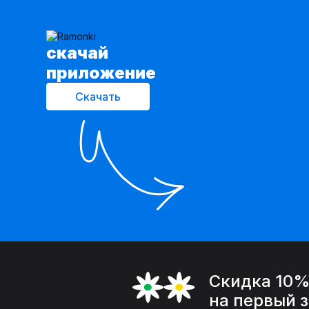
cкачай
приложение
Скачать
Скидка 10
на первый 