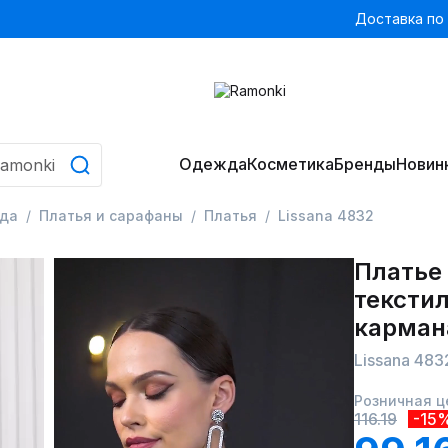
Доставка по
Одежда
Косметика
Бренды
Новин
да
Платья и сарафаны
Платья
Lissana 4832
Платье
текстил
карман
Lissana 483
Розничная ц
116.19
-15