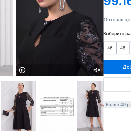
99.1
Оптовая цен
Выберите ра
46
48
Доб
Более 49 р