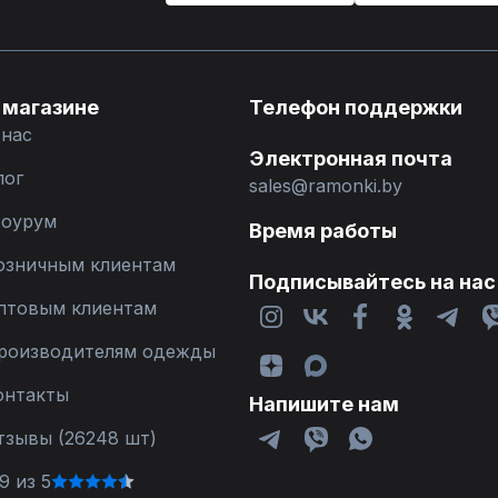
 магазине
Телефон поддержки
 нас
Электронная почта
лог
sales@ramonki.by
оурум
Время работы
озничным клиентам
Подписывайтесь на нас
птовым клиентам
роизводителям одежды
онтакты
Напишите нам
тзывы (26248 шт)
9 из 5