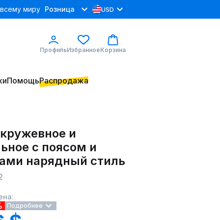
 всему миру
Розница
USD
Профиль
Избранное
Корзина
ки
Помощь
Распродажа
 кружевное и
ьное с поясом и
ами нарядный стиль
2
ена:
%
Подробнее