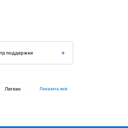
тр поддержки
Легкие
Нарядные
Деловой стиль
Вече
Показать всё