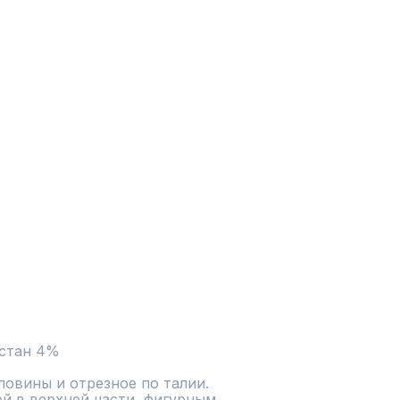
астан 4%
овины и отрезное по талии. 
й в верхней части, фигурным 