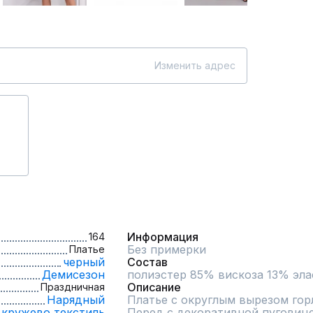
Изменить адрес
Информация
164
Без примерки
Платье
черный
Состав
Демисезон
полиэстер 85% вискоза 13% эл
Описание
Праздничная
Нарядный
Платье с округлым вырезом горл
кружево,
текстиль
Перед с декоративной пуговице