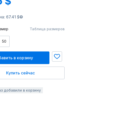
6 $
а: 67.41 $
змер
Таблица размеров
50
авить в корзину
Купить сейчас
аз добавили в корзину