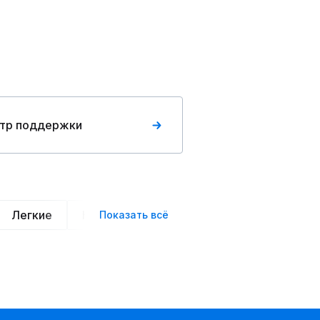
тр поддержки
Легкие
Нарядные
Деловой стиль
Вече
Показать всё