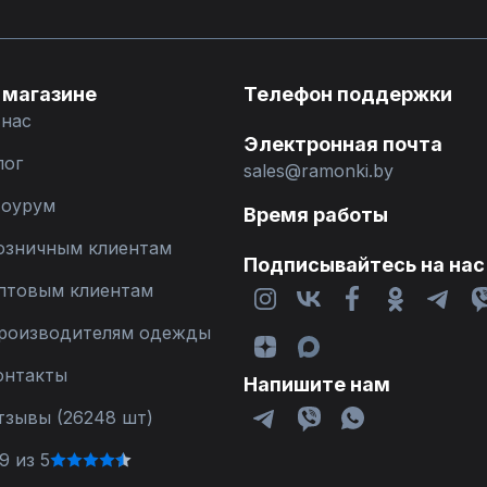
 магазине
Телефон поддержки
 нас
Электронная почта
лог
sales@ramonki.by
оурум
Время работы
озничным клиентам
Подписывайтесь на нас
птовым клиентам
роизводителям одежды
онтакты
Напишите нам
тзывы (26248 шт)
9 из 5