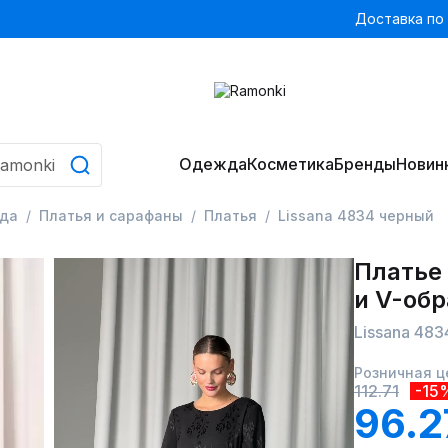
Доставка по
Одежда
Косметика
Бренды
Новин
да
Платья и сарафаны
Платья
Lissana 4834 черный
Платье 
и V-об
Lissana 48
Розничная ц
112.71
-15
96.2