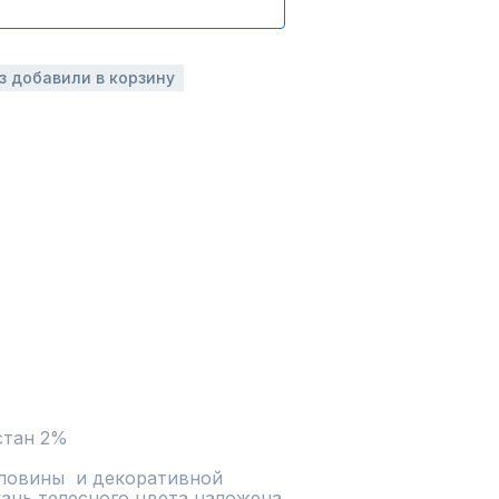
аз добавили в корзину
стан 2%
ловины  и декоративной 
кань телесного цвета наложена 