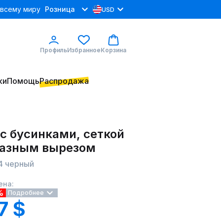
 всему миру
Розница
USD
Профиль
Избранное
Корзина
ки
Помощь
Распродажа
с бусинками, сеткой
разным вырезом
34 черный
ена:
%
Подробнее
7 $