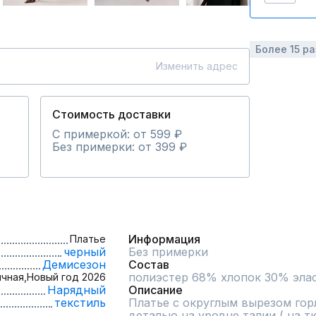
Более 15 р
Изменить адрес
Стоимость доставки
С примеркой: от 599 ₽
Без примерки: от 399 ₽
Информация
Платье
черный
Без примерки
Демисезон
Состав
полиэстер 68% хлопок 30% эла
чная,
Новый год 2026
Нарядный
Описание
текстиль
Платье с округлым вырезом гор
деталью на уровне талии ( на т