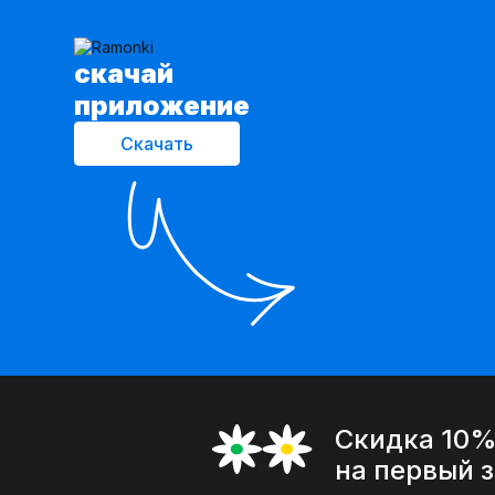
cкачай
приложение
Скачать
Скидка 10
на первый 