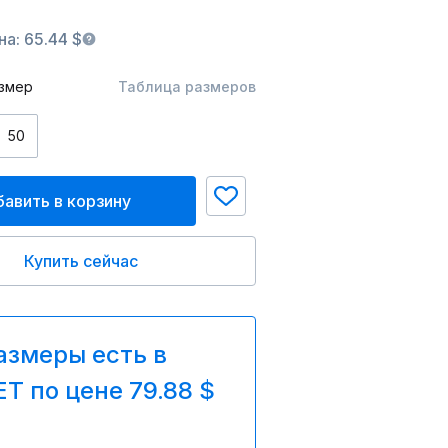
а: 65.44 $
змер
Таблица размеров
50
авить в корзину
Купить сейчас
азмеры есть в
T по цене 79.88 $