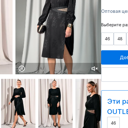
Оптовая цен
Выберите ра
46
48
Доб
Эти р
OUTLE
46