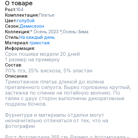
О товаре
Рост
164
Комплектация
Платье
Цвет
голубой
Сезон
Демисезон
Коллекция
* Осень 2023 *,
Осень-Зима
Стиль
На каждый день
Материал
трикотаж
Информация
Срок пошива модели 20 дней
1 размер на примерку
Состав
70% п/э, 25% вискоза, 5% эластан
Описание
Трикотажное платье длиной до колена 
приталенного силуэта. Вырез горловины круглый, 
застежка по спинке на потайную молнию. По 
талии с двух сторон выполнены декоративные 
подрезы бочков.

Фурнитура и материалы отделки могут 
незначительно отличаться от тех, что на 
фотографии

Рост фотомодели 169 см. Размер у фотомодели – 