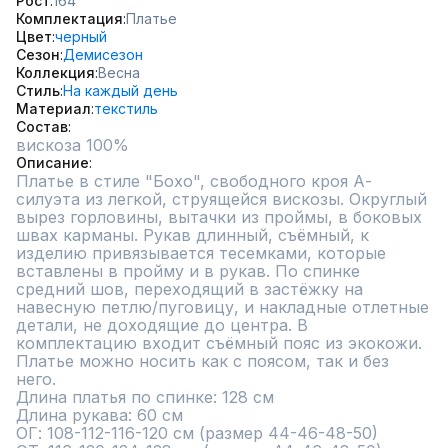
Рост
164
Комплектация
Платье
Цвет
черный
Сезон
Демисезон
Коллекция
Весна
Стиль
На каждый день
Материал
текстиль
Состав
вискоза 100%
Описание
Платье в стиле "Бохо", свободного кроя А- 
силуэта из легкой, струящейся вискозы. Округлый 
вырез горловины, вытачки из проймы, в боковых 
швах карманы. Рукав длинный, съёмный, к 
изделию привязывается тесемками, которые 
вставлены в пройму и в рукав. По спинке 
средний шов, переходящий в застёжку на 
навесную петлю/пуговицу, и накладные отлетные 
детали, не доходящие до центра. В 
комплектацию входит съёмный пояс из экокожи. 
Платье можно носить как с поясом, так и без 
него.

Длина платья по спинке: 128 см 

Длина рукава: 60 см

ОГ: 108-112-116-120 см (размер 44-46-48-50)
