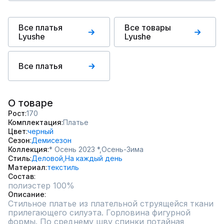
Все платья
Все товары
Lyushe
Lyushe
Все платья
О товаре
Рост
170
Комплектация
Платье
Цвет
черный
Сезон
Демисезон
Коллекция
* Осень 2023 *,
Осень-Зима
Стиль
Деловой,
На каждый день
Материал
текстиль
Состав
полиэстер 100%
Описание
Стильное платье из плательной струящейся ткани 
прилегающего силуэта. Горловина фигурной 
формы. По среднему шву спинки потайная 