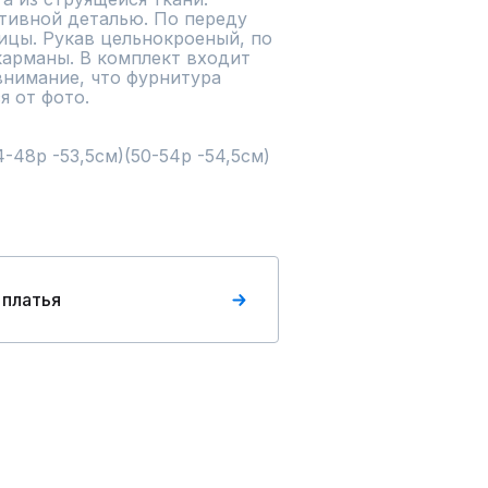
тивной деталью. По переду 
ицы. Рукав цельнокроеный, по 
арманы. В комплект входит 
нимание, что фурнитура 
от фото.	

-48р -53,5см)(50-54р -54,5см)
 платья