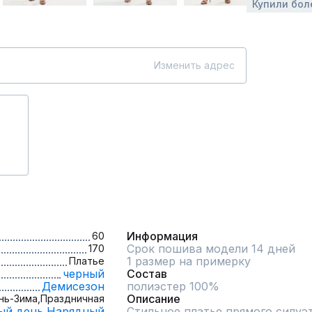
Купили бол
Изменить адрес
Информация
60
Срок пошива модели 14 дней
170
1 размер на примерку
Платье
черный
Состав
Демисезон
полиэстер 100%
Описание
нь-Зима,
Праздничная
ый день,
Нарядный
Стильное платье прямого силуэт