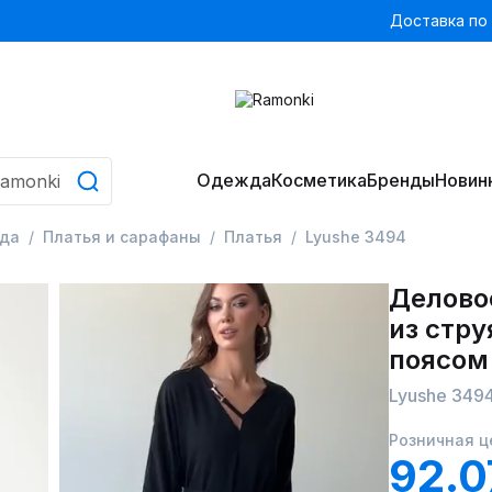
Доставка по
Одежда
Косметика
Бренды
Новин
да
Платья и сарафаны
Платья
Lyushe 3494
Делово
из стру
поясом
Lyushe 349
Розничная ц
92.0