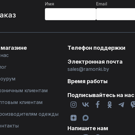
Имя
Email
%
заказ
 магазине
Телефон поддержки
 нас
Электронная почта
лог
sales@ramonki.by
оурум
Время работы
озничным клиентам
Подписывайтесь на нас
птовым клиентам
роизводителям одежды
онтакты
Напишите нам