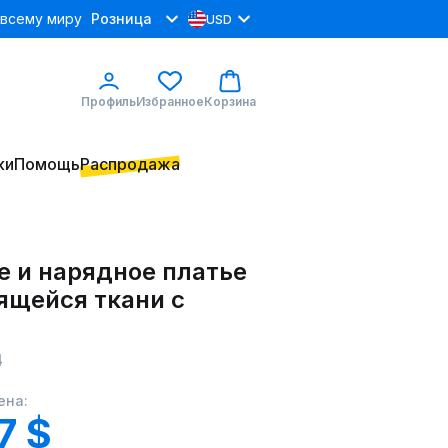
 всему миру
Розница
USD
Профиль
Избранное
Корзина
ки
Помощь
Распродажа
е и нарядное платье
ящейся ткани с
4
ена:
7 $