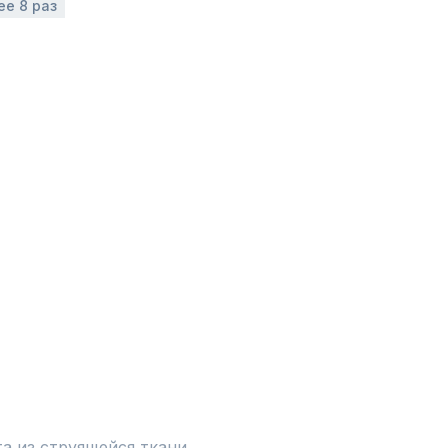
ее 8 раз
а из струящейся ткани. 