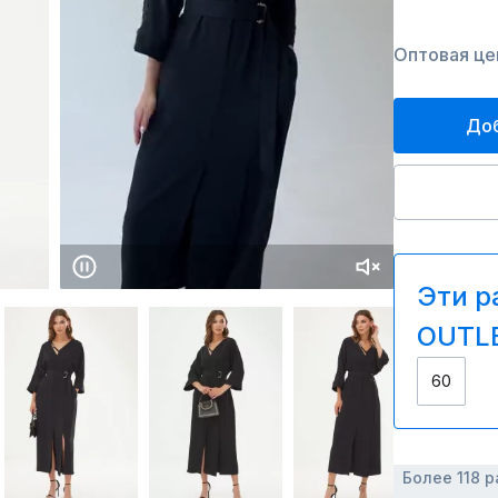
Оптовая цен
Доб
Эти р
OUTLE
60
Более 118 р