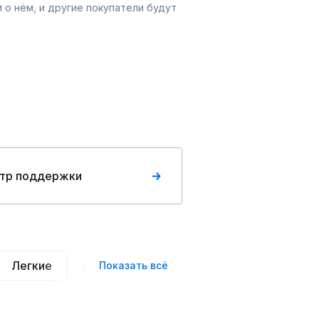
 о нём, и другие покупатели будут
тр поддержки
Легкие
Нарядные
Деловой стиль
Вече
Показать всё