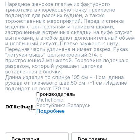
Нарядное женское платье из фактурного 
трикотажа в люрексовую точку прекрасно 
подойдет для рабочих будней, а также 
торжественных мероприятий. Перед и спинка 
изделия с центральным и таливым швами, 
застроченные встречные складки на лифе служат 
вытачками, а в юбке дают дополнительный объем 
и необычный силуэт. Платье заужено к низу. 
Передняя часть удлинена и имеет разрез. Рукав 
"летучая мышь" цельнокроеный 3/4, с 
пристроченной манжетой. Горловина лодочка с 
разрезом, который украшает цепочка 
вставленная в блочки.

Длина изделия по спинке 105 см +-1 см, длина 
рукава от плечевого шва 50 см +-1 см. Изделие 
подойдет на рост 170 см.
Производитель
Michel chic
Республика Беларусь
Подробнее
Все платья
Все товары