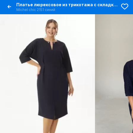
Платье люрексовое из трикотажа с складками и разрезом
Michel chic 2151 синий