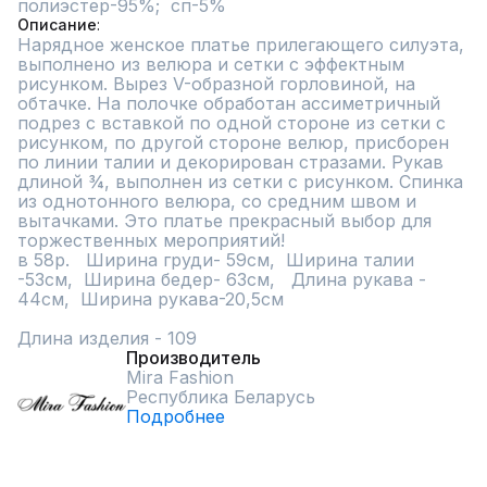
полиэстер-95%;  сп-5%
Описание
Нарядное женское платье прилегающего силуэта, 
выполнено из велюра и сетки с эффектным 
рисунком. Вырез V-образной горловиной, на 
обтачке. На полочке обработан ассиметричный 
подрез с вставкой по одной стороне из сетки с 
рисунком, по другой стороне велюр, присборен 
по линии талии и декорирован стразами. Рукав 
длиной ¾, выполнен из сетки с рисунком. Спинка 
из однотонного велюра, со средним швом и 
вытачками. Это платье прекрасный выбор для 
торжественных мероприятий!

в 58р.   Ширина груди- 59см,  Ширина талии 
-53см,  Ширина бедер- 63см,   Длина рукава - 
44см,  Ширина рукава-20,5см

Длина изделия - 109
Производитель
Mira Fashion
Республика Беларусь
Подробнее