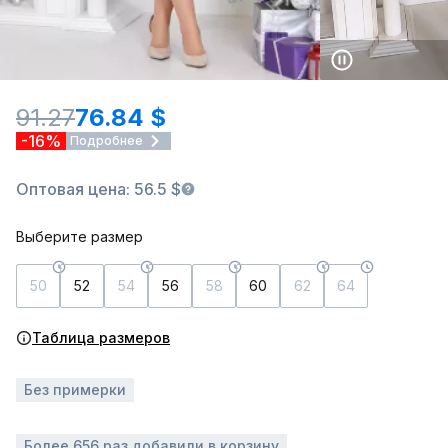
91.27
76.84 $
-16%
Подробнее
Оптовая цена: 56.5 $
Выберите размер
50
52
54
56
58
60
62
64
Таблица размеров
Без примерки
Более 656 раз добавили в корзину